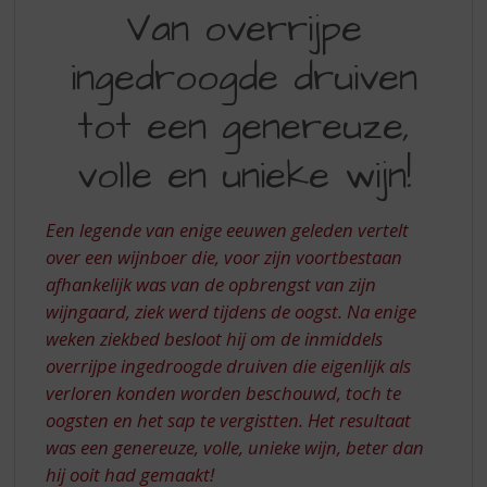
VAN
S
Van overrijpe
p
OVERRIJPE
r
ingedroogde druiven
INGEDROOGDE
i
n
DRUIVEN
tot een genereuze,
g
TOT
n
volle en unieke wijn!
a
EEN
a
GENEREUZE,
r
Een legende van enige eeuwen geleden vertelt
d
VOLLE
e
over een wijnboer die, voor zijn voortbestaan
EN
n
afhankelijk was van de opbrengst van zijn
a
UNIEKE
wijngaard, ziek werd tijdens de oogst. Na enige
v
WIJN
weken ziekbed besloot hij om de inmiddels
i
overrijpe ingedroogde druiven die eigenlijk als
g
a
verloren konden worden beschouwd, toch te
t
oogsten en het sap te vergistten. Het resultaat
i
was een genereuze, volle, unieke wijn, beter dan
e
hij ooit had gemaakt!