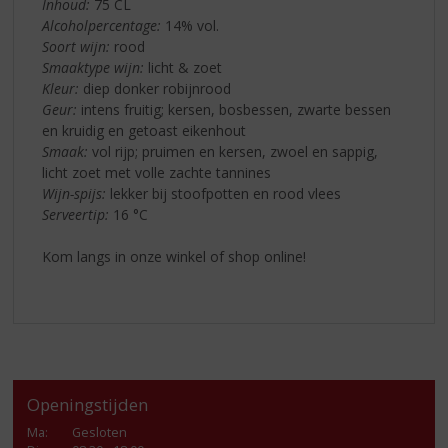
Inhoud:
75 CL
Alcoholpercentage:
14% vol.
Soort wijn:
rood
Smaaktype wijn:
licht & zoet
Kleur:
diep donker robijnrood
Geur:
intens fruitig; kersen, bosbessen, zwarte bessen
en kruidig en getoast eikenhout
Smaak:
vol rijp; pruimen en kersen, zwoel en sappig,
licht zoet met volle zachte tannines
Wijn-spijs:
lekker bij stoofpotten en rood vlees
Serveertip:
16 °C
Kom langs in onze winkel of shop online!
Openingstijden
Ma
:
Gesloten