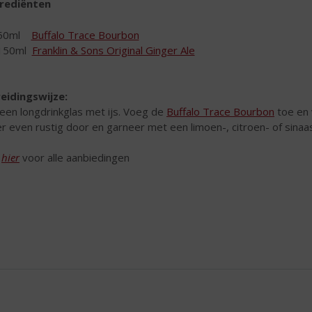
rediënten
50ml
Buffalo Trace Bourbon
150ml
Franklin & Sons Original Ginger Ale
eidingswijze:
 een longdrinkglas met ijs. Voeg de
Buffalo Trace Bourbon
toe en 
r even rustig door en garneer met een limoen-, citroen- of sinaas
k
hier
voor alle aanbiedingen