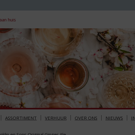
aan huis
ASSORTIMENT
VERHUUR
OVER ONS
NIEUWS
I
nklin en Sons Original Ginger Ale