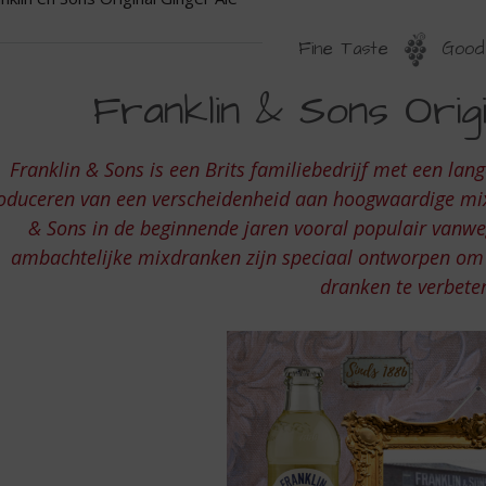
Fine Taste
Good 
RANKLIN
Franklin & Sons Origi
N
ONS
Franklin & Sons is een Brits familiebedrijf met een lan
RIGINAL
oduceren van een verscheidenheid aan hoogwaardige mix
INGER
& Sons in de beginnende jaren vooral populair vanw
ambachtelijke mixdranken zijn speciaal ontworpen om
LE
dranken te verbete