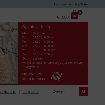
Inloggen mijn topSlijter
P
0
€
0,00
r
i
Openingstijden
j
s
Ma
:
Gesloten
Di
:
08.30 - 18.00 uur
:
Wo
:
08.30 - 18.00 uur
Do
:
08.30 - 18.00 uur
Vr
:
08.30 - 20.00 uur
Za
:
08.30 - 17.00 uur
Zo:
gesloten
Wij zijn gesloten van zaterdag 20 juli t/m dinsdag
10 augustus!!
NIEUWSBRIEF
Schrijf je hier in
Zoeken
NSPIRATIE
CONTACT