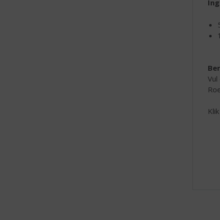
Ing
Ber
Vul
Roe
Kli