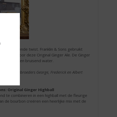
u
n verfrissende twist. Franklin & Sons gebruikt
n, zo ook voor deze Original Ginger Ale. De Ginger
telextract en bruisend water.
 naar de gebroeders George, Frederick en Albert
ns: Original Ginger Highball
end te combineren in een highball met de fleurige
 van de bourbon creëren een heerlijke mix met de