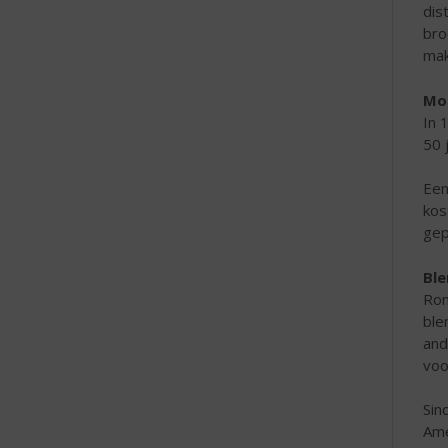
dis
bro
mak
Mo
In 
50 
Een
kos
gep
Bl
Ron
ble
and
voo
Sin
Ame