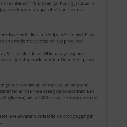
tamt echter uit 1494. Toen gaf Koning Jacobus IV
ijk de opdracht om ‘aqua vitae’ voor hem te
 producerende distilleerderij van Schotland. Bijna
in van de moderne Schotse whisky productie.
y Still uit. Met deze still kon, tegen lagere
 soorten gerst gebruikt worden. De met dit proces
een goede combinatie vormen. En zo ontstond
istenter en daarmee steeg de populariteit. Een
 (Phylloxera) die in 1880 Frankrijk teisterde en de
. Het levenswater overleefde de drooglegging in
.