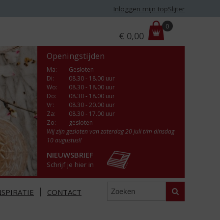
Inloggen mijn topSlijter
P
0
€
0,00
r
i
Openingstijden
j
s
Ma
:
Gesloten
Di
:
08.30 - 18.00 uur
:
Wo
:
08.30 - 18.00 uur
Do
:
08.30 - 18.00 uur
Vr
:
08.30 - 20.00 uur
Za
:
08.30 - 17.00 uur
Zo:
gesloten
Wij zijn gesloten van zaterdag 20 juli t/m dinsdag
10 augustus!!
NIEUWSBRIEF
Schrijf je hier in
Zoeken
NSPIRATIE
CONTACT
s