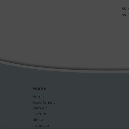
Kom
(en
Home
Home
Assortiment
Verhuur
Over ons
Nieuws
Inspiratie