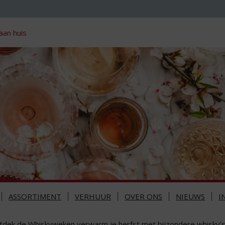
aan huis
ASSORTIMENT
VERHUUR
OVER ONS
NIEUWS
I
tdek de Whiskyweken verwarm je herfst met bijzondere whisky’