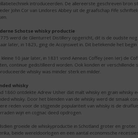
tillatietechniek introduceerden. De allereerste geschreven bron s
eder John Cor van Lindores Abbey uit de graafschap Fife schriftel
en.
derne Schotse whisky productie
1775 werd de Glenturret Distillery opgericht, dit is de oudste nog
jaar later, in 1823, ging de Accijnswet in. Dit betekende het beg
 kleine 10 jaar later, in 1831 vond Aeneas Coffey (een Ier) de Coffe
ten, continue gedistilleerd worden. Ook konden er verschillende
roduceerde whisky was minder sterk en milder.
ended whisky
d 1860 ontdekte Adrew Usher dat malt whisky en grain whisky 
nded whisky. Door het blenden van de whisky werd de smaak cons
ere reden voor de stijgende populariteit van whisky is de druifluis
rraden wijn en cognac deed opdrogen.
dsdien groeide de whiskyproductie in Schotland groter en groter
rika, beide wereldoorlogen en een aantal economische recessies