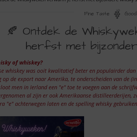
Fine Taste
Good 
NTDEK
🍂 Ontdek de Whiskywe
E
herfst met bijzonder
HISKYWEKEN
ERWARM
isky of whiskey?
se whiskey was ooit kwalitatief beter en populairder dan
ERFST
 op de export naar Amerika, te onderscheiden van de (in 
ET
loot men in Ierland een "e" toe te voegen aan de schrijf
IJZONDERE
rgenomen al zijn er ook Amerikaanse distilleerderijen, 
ra "e" achterwegen laten en de spelling whisky gebruike
HISKY’S