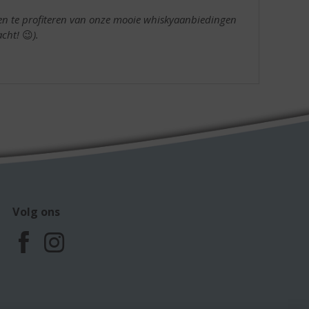
 en te profiteren van onze mooie whiskyaanbiedingen
acht!
😉
).
Volg ons
F
I
a
n