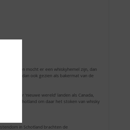
n whisky en mocht er een whiskyhemel zijn, dan
tland wordt dan ook gezien als bakermat van de
ek mee naar ‘nieuwe wereld’ landen als Canada,
eis naar Schotland om daar het stoken van whisky
ristendom in Schotland brachten de