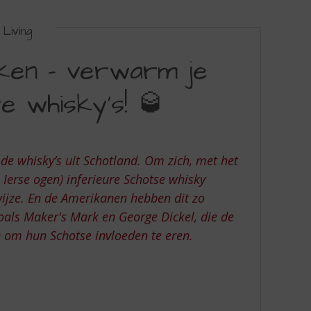
Living
ken – verwarm je
e whisky’s! 🥃
 de whisky’s uit Schotland. Om zich, met het
Ierse ogen) inferieure Schotse whisky
wijze. En de Amerikanen hebben dit zo
zoals Maker's Mark en George Dickel, die de
n om hun Schotse invloeden te eren.