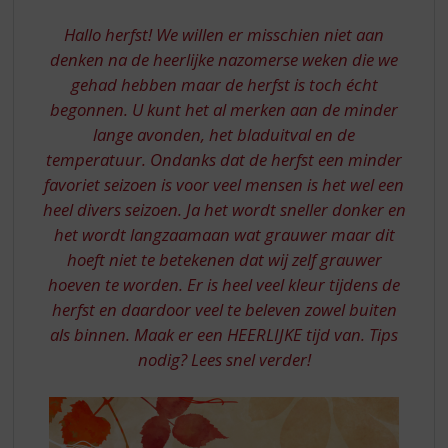
S
p
Hallo herfst! We willen er misschien niet aan
r
denken na de heerlijke nazomerse weken die we
i
gehad hebben maar de herfst is toch écht
n
g
begonnen. U kunt het al merken aan de minder
n
lange avonden, het bladuitval en de
a
temperatuur. Ondanks dat de herfst een minder
a
favoriet seizoen is voor veel mensen is het wel een
r
heel divers seizoen. Ja het wordt sneller donker en
d
het wordt langzaamaan wat grauwer maar dit
e
n
hoeft niet te betekenen dat wij zelf grauwer
a
hoeven te worden. Er is heel veel kleur tijdens de
v
herfst en daardoor veel te beleven zowel buiten
i
als binnen. Maak er een HEERLIJKE tijd van. Tips
g
nodig? Lees snel verder!
a
t
i
e