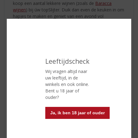
koop een aantal lekkere wijnen (zoals de
Baracca
wijnen
) bij úw topSlijter. Duik dan even de keuken in om
hapjes te maken en geniet van een avond vol
gezelligheid en lekker wijnen!
Leeftijdscheck
Wij vragen altijd naar
uw leeftijd, in de
winkels en ook online.
Bent u 18 jaar of
ouder?
Ja, ik ben 18 jaar of ouder
Heerlijke herfstavonden met een glaasje port.