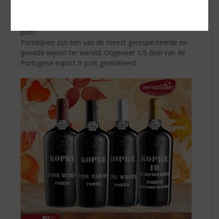
Nu de avonden weer lang en donker zijn en het buiten
vaker nat en koud is, er niets lekkerder is dan bij de
open haard te kruipen met bijvoorbeeld een glaasje
port?
Portwijnen zijn één van de meest gerespecteerde en
gewilde wijnen ter wereld. Ongeveer 1/5 deel van de
Portugese export is port gerelateerd.