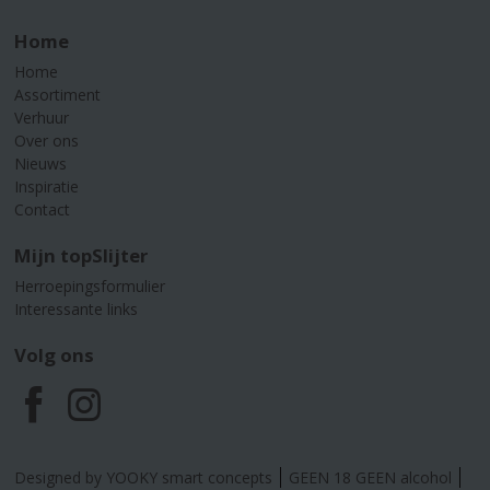
Home
Home
Assortiment
Verhuur
Over ons
Nieuws
Inspiratie
Contact
Mijn topSlijter
Herroepingsformulier
Interessante links
Volg ons
F
I
a
n
Designed by YOOKY smart concepts
GEEN 18 GEEN alcohol