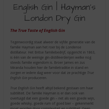
S
English Gin | Hayman's
TASTE
p
r
OF
London Dry Gin
i
ENGLISH
n
g
GIN
The True Taste of English Gin
n
a
a
Tegenwoordig staat alweer de vijfde generatie van de
r
familie Hayman aan het roer bij de Londense
d
distillateur. Het Britse familiebedrijf, opgericht in 1863,
e
is één van de weinige gin-distilleerderijen welke nog
n
steeds familie eigendom is. Broer James en zus
a
Miranda houden hier de familietraditie in stand en
v
zorgen er iedere dag weer voor dat ze prachtige
True
i
English Gin
produceren.
g
a
True English Gin
heeft altijd bekend gestaan om haar
t
subtiliteit. De familie Hayman is er dan ook van
i
overtuigd dat een goede gin – net als een goede wijn,
e
goede whisky, goede rum of goed bier – gekenmerkt
moet worden door complexiteit en subtiliteit. Geen