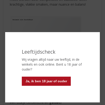
krachtige, vlakke smaken, maar nuance en balans!
Leeftijdscheck
Wij vragen altijd naar uw leeftijd, in de
winkels en ook online. Bent u 18 jaar of
ouder?
Ja, ik ben 18 jaar of ouder
Vul voor een
True English G&T
een longdrink glas met ijs.
Voeg
50ml Hayman’s London Dry Gin
toe en vul het
glas verder met een premium indian tonic. Garneer met
een stukje citroenschil en
geniet!