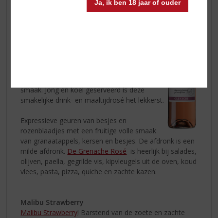
Ja, ik ben 18 jaar of ouder
Caves d'Albret Grenache Rosé
De Rosé van Les Grandes Caves d’Albret
is
gemaakt van 100% Grenache druiven.
De
Grenache Rosé
is een heerlijke frisse,
ongecompliceerde wijn. Moderne vinificatie
met de nadruk op een fruitige, soepele
smaak. Jong en koel geserveerd is deze
smakelijke drink- en maaltijdrosé het lekkerst.
Expressieve geuren van besjes en
rozenblaadjes met een fruitige volle smaak
van granaatappels, kersen en besjes. De afdronk is een
milde afdronk.
De Grenache Rosé
is heerlijk bij salades,
olijven, paella, gegrilde vis, kipvleugels uit de oven, koud
vlees, pasta, pizza, quiche en zachte kazen.
Malibu Strawberry
Malibu Strawberry
! Barstend van de zoete en zachte