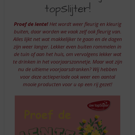
S
topSlijter!
LENTE
p
r
BIJ
i
Proef de lente!
Het wordt weer fleurig en kleurig
UW
n
buiten, daar worden we vaak zelf ook fleurig van.
g
TOPSLIJTER
Alles lijkt net wat makkelijker te gaan en de dagen
n
a
zijn weer langer. Lekker even buiten rommelen in
a
de tuin of aan het huis, om vervolgens lekker wat
r
te drinken in het voorjaarszonnetje. Maar wat zijn
d
nu de ultieme voorjaarsdranken? Wij hebben
e
voor deze actieperiode ook weer een aantal
n
a
mooie producten voor u op een rij gezet!
v
i
g
a
t
i
e