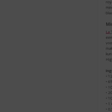
roy
min
bla
Mi
La 
een
voo
mak
kun
Hig
Ing
• 1
• 6
• 1
• 2
• 1
• 1 
• 0