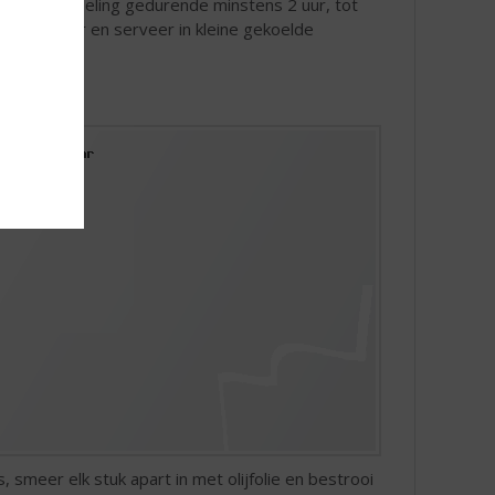
et in de koeling gedurende minstens 2 uur, tot
 goed door en serveer in kleine gekoelde
smeer elk stuk apart in met olijfolie en bestrooi