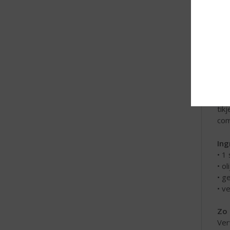
en 
de 
gla
St
De
Ier
app
app
tik
com
Ing
• 1
• ol
• g
• v
Zo 
Ver