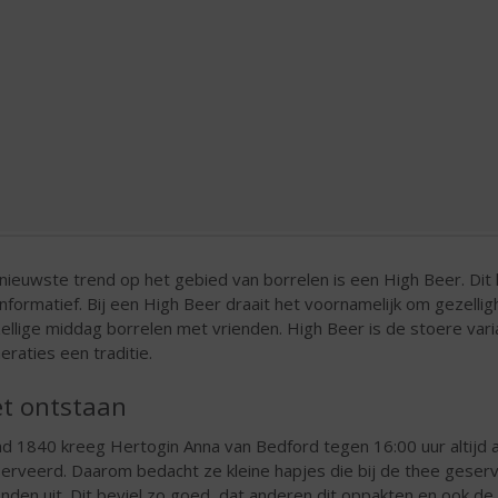
nieuwste trend op het gebied van borrelen is een High Beer. Dit l
informatief. Bij een High Beer draait het voornamelijk om gezelli
ellige middag borrelen met vrienden. High Beer is de stoere vari
eraties een traditie.
t ontstaan
d 1840 kreeg Hertogin Anna van Bedford tegen 16:00 uur altijd al t
erveerd. Daarom bedacht ze kleine hapjes die bij de thee geser
enden uit. Dit beviel zo goed, dat anderen dit oppakten en ook d