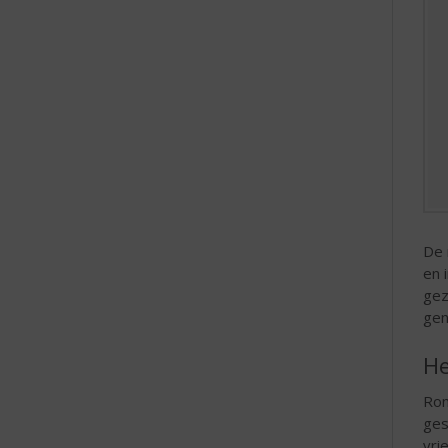
e
De 
en 
gez
gen
He
Ron
ges
vri