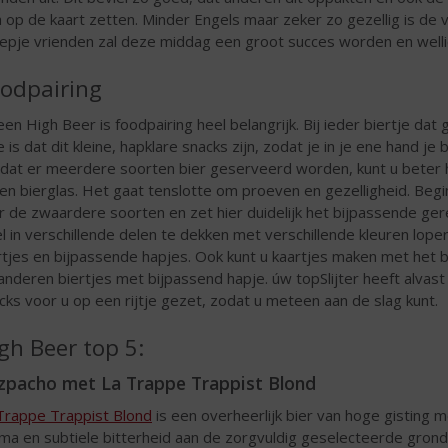
 op de kaart zetten. Minder Engels maar zeker zo gezellig is de v
epje vrienden zal deze middag een groot succes worden en wellic
odpairing
 een High Beer is foodpairing heel belangrijk. Bij ieder biertje d
e is dat dit kleine, hapklare snacks zijn, zodat je in je ene hand j
at er meerdere soorten bier geserveerd worden, kunt u beter ha
een bierglas. Het gaat tenslotte om proeven en gezelligheid. Beg
r de zwaardere soorten en zet hier duidelijk het bijpassende gere
el in verschillende delen te dekken met verschillende kleuren lop
rtjes en bijpassende hapjes. Ook kunt u kaartjes maken met het b
anderen biertjes met bijpassend hapje. úw topSlijter heeft alvast
cks voor u op een rijtje gezet, zodat u meteen aan de slag kunt.
gh Beer top 5:
zpacho met La Trappe Trappist Blond
Trappe Trappist Blond
is een overheerlijk bier van hoge gisting met
ma en subtiele bitterheid aan de zorgvuldig geselecteerde gron