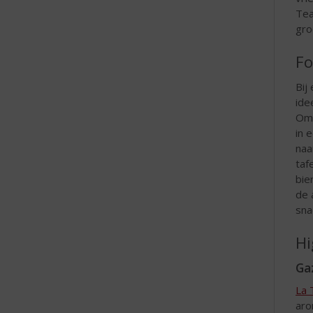
Tea
gro
Fo
Bij
ide
Omd
in 
naa
taf
bie
de 
sna
Hi
Ga
La 
aro