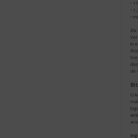
• 1
• 1
• m
Zo 
Ver
in 
Roe
toe
doo
de 
Bi
U k
mak
bij
amb
aro
Ing