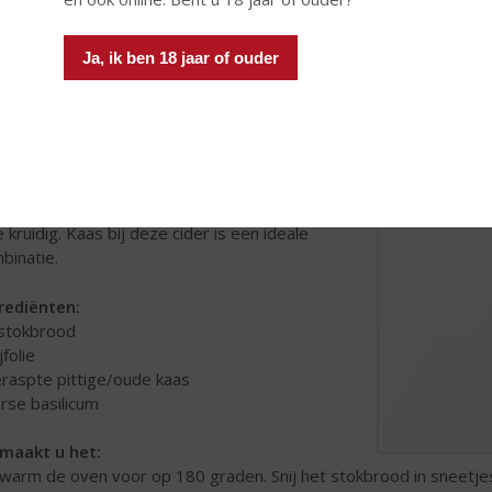
de tomatenpuree erdoor. Schenk het geheel in een schaal en zet h
gazpacho door en door koud is. Roer voor het serveren nog even
asjes.
Ja, ik ben 18 jaar of ouder
okbrood kaas-basilicum met Magners Original Cider
Magners Original Cider
is de enige originele
se cider en daarom favoriet! Voor de heerlijke
elsmaak zijn maar liefst zeventien verschillende
elsoorten gebruikt. De smaak is friszoet en een
je kruidig. Kaas bij deze cider is een ideale
binatie.
rediënten:
 stokbrood
ijfolie
eraspte pittige/oude kaas
erse basilicum
maakt u het:
warm de oven voor op 180 graden. Snij het stokbrood in sneetjes, 