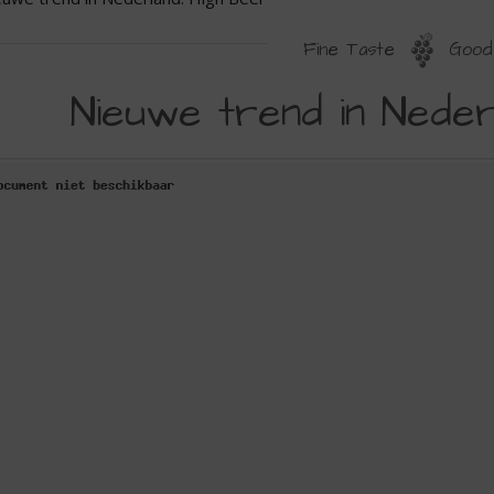
Fine Taste
Good 
IEUWE
Nieuwe trend in Neder
REND
N
EDERLAND:
IGH
EER