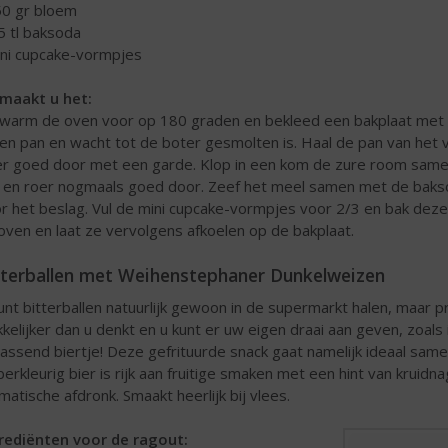
50 gr bloem
,5 tl baksoda
ini cupcake-vormpjes
maakt u het:
warm de oven voor op 180 graden en bekleed een bakplaat met m
een pan en wacht tot de boter gesmolten is. Haal de pan van het
r goed door met een garde. Klop in een kom de zure room samen 
 en roer nogmaals goed door. Zeef het meel samen met de baksod
r het beslag. Vul de mini cupcake-vormpjes voor 2/3 en bak deze 
oven en laat ze vervolgens afkoelen op de bakplaat.
tterballen met Weihenstephaner Dunkelweizen
unt bitterballen natuurlijk gewoon in de supermarkt halen, maar p
kelijker dan u denkt en u kunt er uw eigen draai aan geven, zoals i
passend biertje! Deze gefrituurde snack gaat namelijk ideaal sa
erkleurig bier is rijk aan fruitige smaken met een hint van kruid
matische afdronk. Smaakt heerlijk bij vlees.
rediënten voor de ragout: