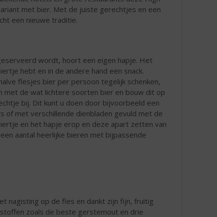
ariant met bier. Met de juiste gerechtjes en een
ht een nieuwe traditie.
at geserveerd wordt, hoort een eigen hapje. Het
e biertje hebt en in de andere hand een snack.
lve flesjes bier per persoon tegelijk schenken,
in met de wat lichtere soorten bier en bouw dit op
chtje bij. Dit kunt u doen door bijvoorbeeld een
ers of met verschillende dienbladen gevuld met de
iertje en het hapje erop en deze apart zetten van
 een aantal heerlijke bieren met bijpassende
 nagisting op de fles en dankt zijn fijn, fruitig
dstoffen zoals de beste gerstemout en drie