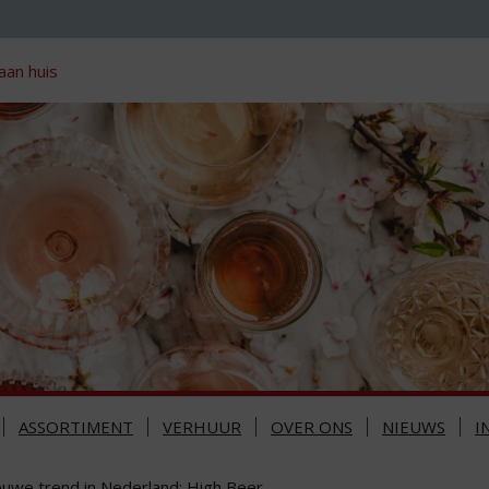
aan huis
ASSORTIMENT
VERHUUR
OVER ONS
NIEUWS
I
euwe trend in Nederland: High Beer