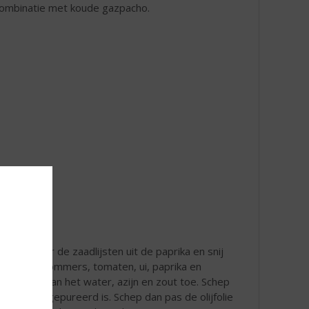
 combinatie met koude gazpacho.
 Verwijder de zaadlijsten uit de paprika en snij
et de komkommers, tomaten, ui, paprika en
ar en voeg dan het water, azijn en zout toe. Schep
het goed gepureerd is. Schep dan pas de olijfolie