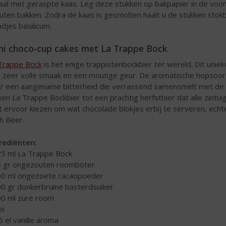
aal met geraspte kaas. Leg deze stukken op bakpapier in de voo
uten bakken. Zodra de kaas is gesmolten haalt u de stukken stok
adjes basilicum.
ni choco-cup cakes met La Trappe Bock
Trappe Bock
is het enige trappistenbockbier ter wereld. Dit unie
 zeer volle smaak en een moutige geur. De aromatische hopsoo
r een aangename bitterheid die verrassend samensmelt met de 
en La Trappe Bockbier tot een prachtig herfstbier dat alle zintuig
t ervoor kiezen om wat chocolade blokjes erbij te serveren, echte
h Beer.
rediënten:
25 ml La Trappe Bock
5 gr ongezouten roomboter
00 ml ongezoete cacaopoeder
00 gr donkerbruine basterdsuiker
00 ml zure room
ei
,5 el vanille aroma