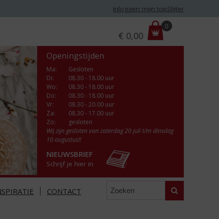
Inloggen mijn topSlijter
P
0
€
0,00
r
i
Openingstijden
j
s
Ma
:
Gesloten
Di
:
08.30 - 18.00 uur
:
Wo
:
08.30 - 18.00 uur
Do
:
08.30 - 18.00 uur
Vr
:
08.30 - 20.00 uur
Za
:
08.30 - 17.00 uur
Zo:
gesloten
Wij zijn gesloten van zaterdag 20 juli t/m dinsdag
10 augustus!!
NIEUWSBRIEF
Schrijf je hier in
Zoeken
NSPIRATIE
CONTACT