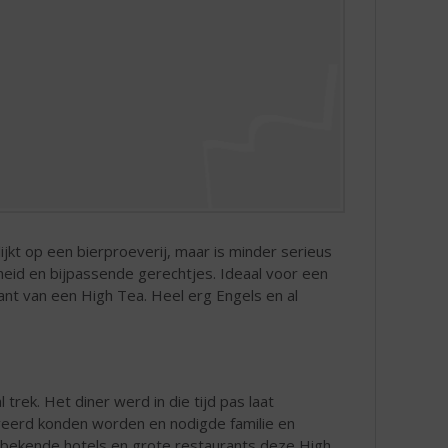
ijkt op een bierproeverij, maar is minder serieus
gheid en bijpassende gerechtjes. Ideaal voor een
ant van een High Tea. Heel erg Engels en al
rek. Het diner werd in die tijd pas laat
veerd konden worden en nodigde familie en
e bekende hotels en grote restaurants deze High