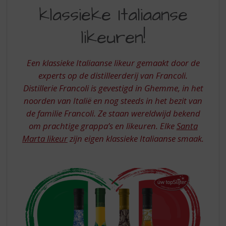
S
klassieke Italiaanse
S
p
r
DE
likeuren!
i
KLASSIEKE
n
g
ITALIAANSE
Een klassieke Italiaanse likeur gemaakt door de
n
LIKEUREN
experts op de distilleerderij van Francoli.
a
a
Distillerie Francoli is gevestigd in Ghemme, in het
r
noorden van Italië en nog steeds in het bezit van
d
de familie Francoli. Ze staan wereldwijd bekend
e
om prachtige grappa’s en likeuren. Elke
Santa
n
Marta likeur
zijn eigen klassieke Italiaanse smaak.
a
v
i
g
a
t
i
e