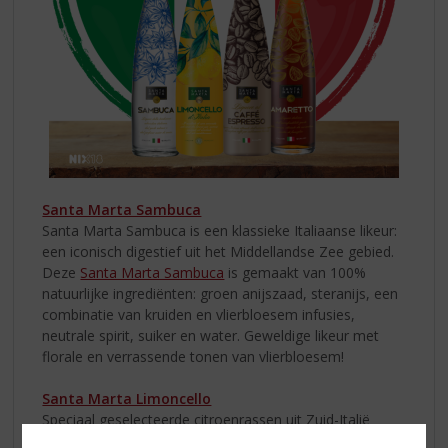
Santa Marta Sambuca
Santa Marta Sambuca is een klassieke Italiaanse likeur:
een iconisch digestief uit het Middellandse Zee gebied.
Deze
Santa Marta Sambuca
is gemaakt van 100%
natuurlijke ingrediënten: groen anijszaad, steranijs, een
combinatie van kruiden en vlierbloesem infusies,
neutrale spirit, suiker en water. Geweldige likeur met
florale en verrassende tonen van vlierbloesem!
Santa Marta Limoncello
Speciaal geselecteerde citroenrassen uit Zuid-Italië
worden gebruikt voor de infusie in de neutrale alcohol.