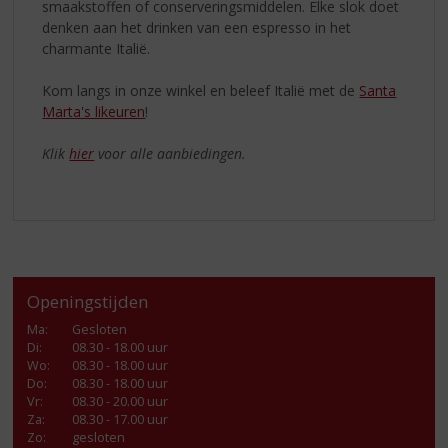
smaakstoffen of conserveringsmiddelen. Elke slok doet
denken aan het drinken van een espresso in het
charmante Italië.
Kom langs in onze winkel en beleef Italië met de
Santa
Marta's likeuren
!
Klik
hier
voor alle aanbiedingen.
Openingstijden
Ma
:
Gesloten
Di
:
08.30 - 18.00 uur
Wo
:
08.30 - 18.00 uur
Do
:
08.30 - 18.00 uur
Vr
:
08.30 - 20.00 uur
Za
:
08.30 - 17.00 uur
Zo:
gesloten