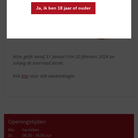
Ja, ik ben 18 jaar of ouder
Actie geldt vanaf 31 januari t/m 20 februari 2024 en
zolang de voorraad strekt.
Klik
hier
voor alle aanbiedingen
Openingstijden
Ma
:
Gesloten
Di
:
08.30 - 18.00 uur