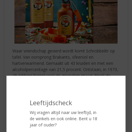
Waar vriendschap gevierd wordt komt Schrobbelèr op
tafel. Van oorsprong Brabants, sfeervol en
hartverwarmend. Gemaakt uit 43 kruiden en met een
alcoholpercentage van 21,5 procent. Ontstaan, in 1973,
als lekkere borrel voor de gevoelige maag, bleek de
ontdekking van Jan Wassing een gewaardeerde
sfeerverhoger.
Extra leuk voor Carnaval:
Schrobbelèr Elftal
Leeftijdscheck
De Schrobbelèr eigen Raad van Elf in een polonaise
Wij vragen altijd naar uw leeftijd, in
voor u verpakt. Zo bent u helemaal klaar voor het
de winkels en ook online. Bent u 18
carnavalsseizoen!
jaar of ouder?