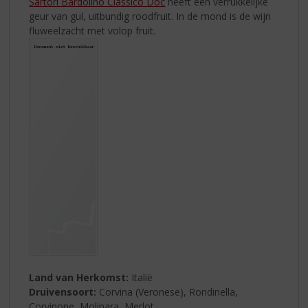
Sartori Bardolino Classico Doc
heeft een verrukkelijke
geur van gul, uitbundig roodfruit. In de mond is de wijn
fluweelzacht met volop fruit.
Land van Herkomst:
Italië
Druivensoort:
Corvina (Veronese), Rondinella,
Corvinone, Molinara, Merlot