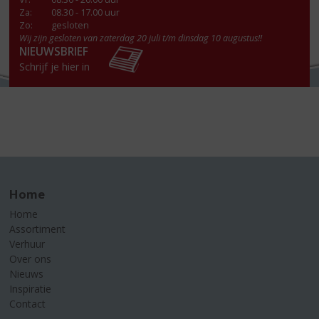
Za
:
08.30 - 17.00 uur
Zo:
gesloten
Wij zijn gesloten van zaterdag 20 juli t/m dinsdag 10 augustus!!
NIEUWSBRIEF
Schrijf je hier in
Home
Home
Assortiment
Verhuur
Over ons
Nieuws
Inspiratie
Contact