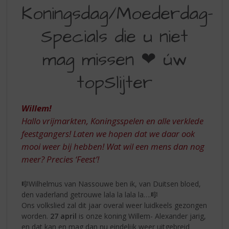
KONINGSDAG/MOEDERDAG-
S
Koningsdag/Moederdag-
p
SPECIALS
r
Specials die u niet
DIE
i
n
U
mag missen ❤ úw
g
NIET
n
topSlijter
a
MAG
a
MISSEN
r
Willem!
d
❤
e
Hallo vrijmarkten, Koningsspelen en alle verklede
ÚW
n
feestgangers! Laten we hopen dat we daar ook
a
TOPSLIJTER
mooi weer bij hebben! Wat wil een mens dan nog
v
meer? Precies ‘Feest’!
i
g
a
🎼Wilhelmus van Nassouwe ben ik, van Duitsen bloed,
t
den vaderland getrouwe lala la lala la….🎼
i
Ons volkslied zal dit jaar overal weer luidkeels gezongen
e
worden.
27 april
is onze koning Willem- Alexander jarig,
en dat kan en mag dan nu eindelijk weer uitgebreid