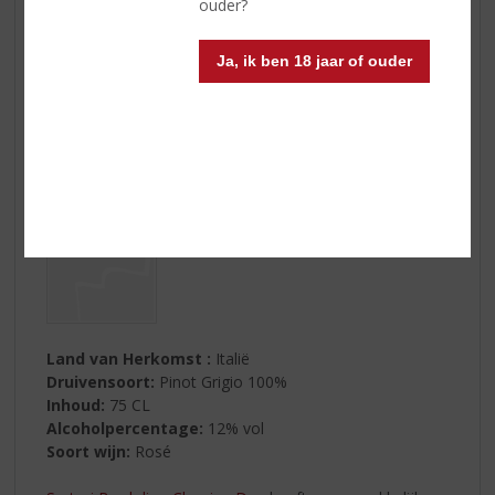
ouder?
Ja, ik ben 18 jaar of ouder
Land van Herkomst :
Italië
Druivensoort:
Pinot Grigio 100%
Inhoud:
75 CL
Alcoholpercentage:
12% vol
Soort wijn:
Rosé