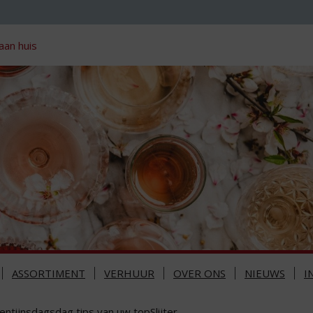
aan huis
ASSORTIMENT
VERHUUR
OVER ONS
NIEUWS
I
entijnsdagsdag tips van uw topSlijter