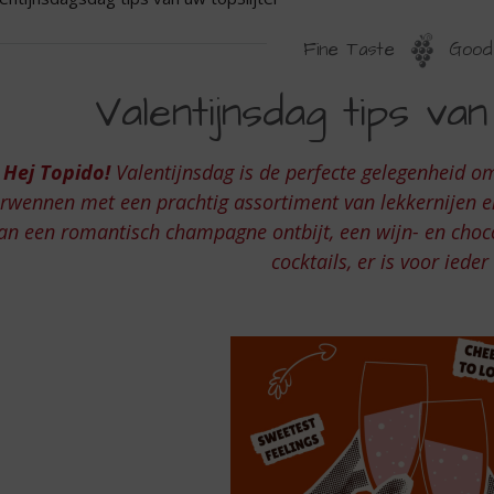
Fine Taste
Good 
ALENTIJNSDAGSDAG
Valentijnsdag tips van
IPS
AN
Hej Topido!
Valentijnsdag is de perfecte gelegenheid om j
W
rwennen met een prachtig assortiment van lekkernijen en
OPSLIJTER
an een romantisch champagne ontbijt, een wijn- en choco
cocktails, er is voor ieder