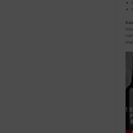
Kaa
Voo
rom
man