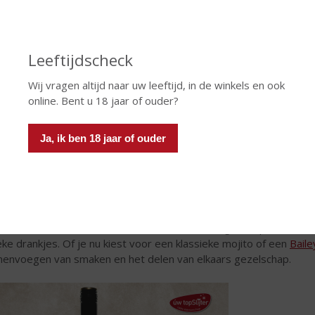
Leeftijdscheck
Wij vragen altijd naar uw leeftijd, in de winkels en ook
online. Bent u 18 jaar of ouder?
Ja, ik ben 18 jaar of ouder
en Cocktails Maken
k samen cocktails en creëer nieuwe herinneringen. Experimentee
eke drankjes. Of je nu kiest voor een klassieke mojito of een
Baile
envoegen van smaken en het delen van elkaars gezelschap.