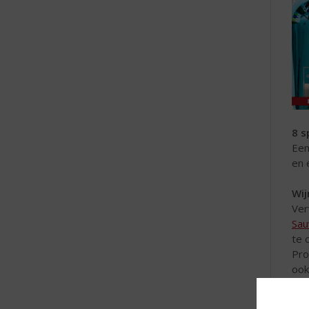
8 s
Een
en 
Wij
Ver
Sau
te 
Pro
ook