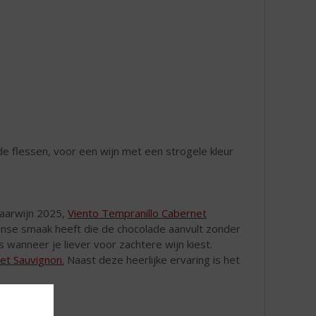
e flessen, voor een wijn met een strogele kleur
jaarwijn 2025,
Viento Tempranillo Cabernet
nse smaak heeft die de chocolade aanvult zonder
 wanneer je liever voor zachtere wijn kiest.
et Sauvignon.
Naast deze heerlijke ervaring is het