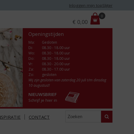
Inloggen mijn topSlijter
P
0
€
0,00
r
i
Openingstijden
j
s
Ma
:
Gesloten
Di
:
08.30 - 18.00 uur
:
Wo
:
08.30 - 18.00 uur
Do
:
08.30 - 18.00 uur
Vr
:
08.30 - 20.00 uur
Za
:
08.30 - 17.00 uur
Zo:
gesloten
Wij zijn gesloten van zaterdag 20 juli t/m dinsdag
10 augustus!!
NIEUWSBRIEF
Schrijf je hier in
Zoeken
NSPIRATIE
CONTACT