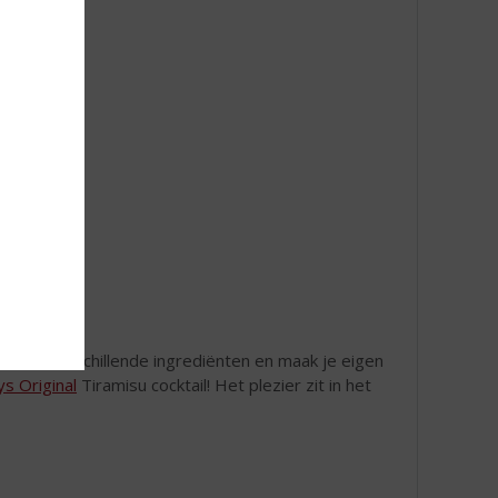
r met verschillende ingrediënten en maak je eigen
ys Original
Tiramisu cocktail! Het plezier zit in het