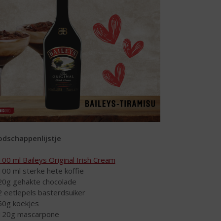
dschappenlijstje
100 ml Baileys Original Irish Cream
100 ml sterke hete koffie
20g gehakte chocolade
2 eetlepels basterdsuiker
60g koekjes
120g mascarpone