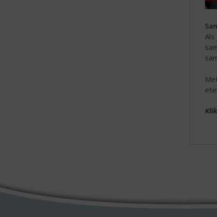
Sa
Als
sam
sam
Met
ete
Kli