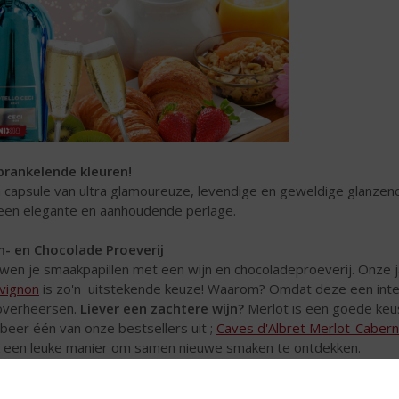
prankelende kleuren!
 capsule van ultra glamoureuze, levendige en geweldige glanzend
een elegante en aanhoudende perlage.
n- en Chocolade Proeverij
wen je smaakpapillen met een wijn en chocoladeproeverij. Onze 
vignon
is zo'n uitstekende keuze! Waarom? Omdat deze een inte
overheersen.
Liever een zachtere wijn?
Merlot is een goede keus
beer één van onze bestsellers uit ;
Caves d'Albret Merlot-Cabern
 een leuke manier om samen nieuwe smaken te ontdekken.