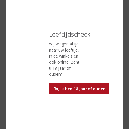
Leeftijdscheck
Wij vragen altijd
Capa Tempranillo | Spanje
naar uw leeftijd,
Geur:
bramen, bosbessen en zwarte bessen; getoast
in de winkels en
hout en zoete specerijen met tonen van gebrande
ook online. Bent
koffiebonen
u 18 jaar of
Smaak:
donker en vol rijp fruit, kruidig met rijpe soepele
ouder?
tannines
Afdronk:
een volle afdronk
Wijn-spijs:
lekker bij de meeste Spaanse en Italiaanse
Ja, ik ben 18 jaar of ouder
gerechten. Maar ook bij gebraden eend, gans en
lamsvlees