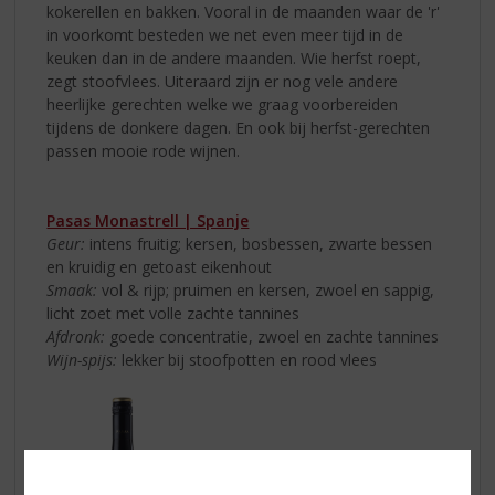
kokerellen en bakken. Vooral in de maanden waar de 'r'
in voorkomt besteden we net even meer tijd in de
keuken dan in de andere maanden. Wie herfst roept,
zegt stoofvlees. Uiteraard zijn er nog vele andere
heerlijke gerechten welke we graag voorbereiden
tijdens de donkere dagen. En ook bij herfst-gerechten
passen mooie rode wijnen.
Pasas Monastrell | Spanje
Geur:
intens fruitig; kersen, bosbessen, zwarte bessen
en kruidig en getoast eikenhout
Smaak:
vol & rijp; pruimen en kersen, zwoel en sappig,
licht zoet met volle zachte tannines
Afdronk:
goede concentratie, zwoel en zachte tannines
Wijn-spijs:
lekker bij stoofpotten en rood vlees