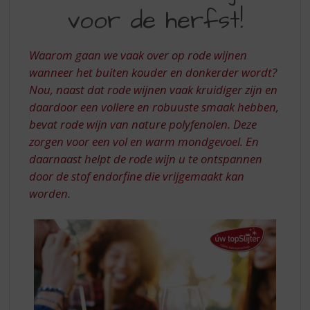
S
voor de herfst!
WIJNEN
p
r
SUGGESTIES
i
Waarom gaan we vaak over op rode wijnen
n
wanneer het buiten kouder en donkerder wordt?
g
Nou, naast dat rode wijnen vaak kruidiger zijn en
n
a
daardoor een vollere en robuuste smaak hebben,
a
bevat rode wijn van nature polyfenolen. Deze
r
zorgen voor een vol en warm mondgevoel. En
d
daarnaast helpt de rode wijn u te ontspannen
e
door de stof endorfine die vrijgemaakt kan
n
a
worden.
v
i
g
a
t
i
e