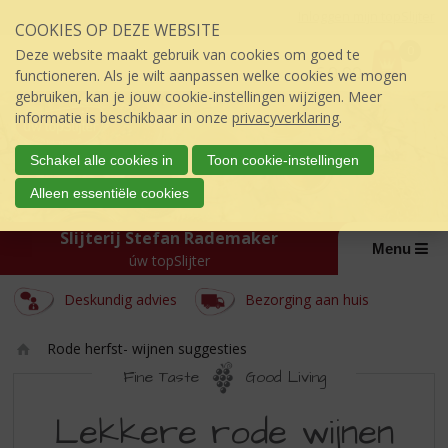
Sla
Inloggen mijn topSlijter
COOKIES OP DEZE WEBSITE
links
P
over
0
Deze website maakt gebruik van cookies om goed te
r
€
0,00
S
functioneren. Als je wilt aanpassen welke cookies we mogen
i
p
gebruiken, kan je jouw cookie-instellingen wijzigen. Meer
j
r
informatie is beschikbaar in onze
privacyverklaring
.
s
i
:
n
Schakel alle cookies in
Toon cookie-instellingen
g
Alleen essentiële cookies
n
a
Slijterij Stefan Rademaker
a
Menu
úw topSlijter
r
d
Deskundig advies
Bezorging aan huis
e
i
n
Rode herfst- wijnen suggesties
h
Ho
Fine Taste
Good Living
o
m
RODE
u
e
Lekkere rode wijnen
d
HERFST-