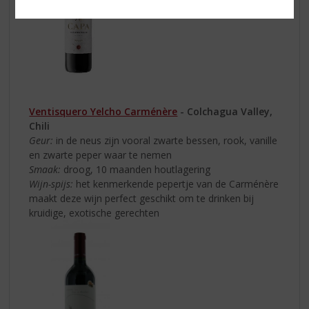
Ventisquero Yelcho Carménère
- Colchagua Valley,
Chili
Geur:
in de neus zijn vooral zwarte bessen, rook, vanille
en zwarte peper waar te nemen
Smaak:
droog, 10 maanden houtlagering
Wijn-spijs:
het kenmerkende pepertje van de Carménère
maakt deze wijn perfect geschikt om te drinken bij
kruidige, exotische gerechten