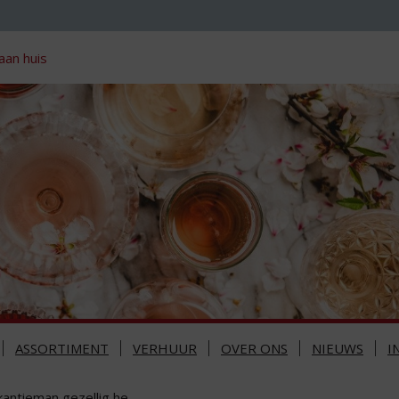
aan huis
ASSORTIMENT
VERHUUR
OVER ONS
NIEUWS
I
kantieman gezellig he