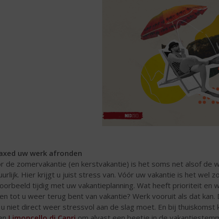
axed uw werk afronden
r de zomervakantie (en kerstvakantie) is het soms net alsof de we
uurlijk. Hier krijgt u juist stress van. Vóór uw vakantie is het wel
voorbeeld tijdig met uw vakantieplanning. Wat heeft prioriteit en 
gen tot u weer terug bent van vakantie? Werk vooruit als dat kan.
 u niet direct weer stressvol aan de slag moet. En bij thuiskomst
een
Limoncello di Capri
om alvast een beetje in de vakantiestem