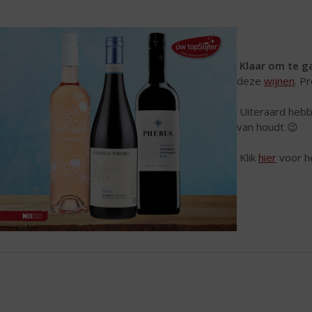
Klaar om te g
deze
wijnen
. P
Uiteraard hebbe
van houdt 😉
Klik
hier
voor h