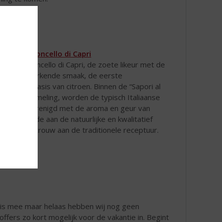
ed van
Limoncello di Capri
ma di Limoncello di Capri, de zoete likeur met de
ke en kenmerkende smaak, de eerste
drank op basis van citroen. Binnen de “Sapori al
Capri” verzameling, worden de typisch Italiaanse
roducten verenigd met de aroma en geur van
apri, een ode aan de natuurlijke en kwalitatief
oducten, trouw aan de traditionele receptuur.
huis mee maar helaas hebben wij nog geen
koffers zo kort mogelijk voor de vakantie in. Begint