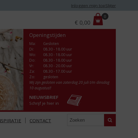
Inloggen mijn topSlijter
P
0
€
0,00
r
i
Openingstijden
j
s
Ma
:
Gesloten
Di
:
08.30 - 18.00 uur
:
Wo
:
08.30 - 18.00 uur
Do
:
08.30 - 18.00 uur
Vr
:
08.30 - 20.00 uur
Za
:
08.30 - 17.00 uur
Zo:
gesloten
Wij zijn gesloten van zaterdag 20 juli t/m dinsdag
10 augustus!!
NIEUWSBRIEF
Schrijf je hier in
Zoeken
NSPIRATIE
CONTACT