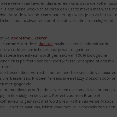
l twee weken van tevoren dan is er een kans dat u die koffer tu
n is een kleine week van tevoren een lijst te maken met wat u me
dset voor de vakantie. Dan staat het op uw lijstje en zit het niet
drinken zodat u alvast een beetje in de vakantie stemming komt.
rlijke
Boomsma Likeuren
 is zomer!
Met deze
likeuren
maakt u in een handomdraai de
kerste cocktails om in het zonnetje van te genieten.
friszoete limoenlikeur wordt gemaakt van 100% biologische
oenen en is perfect voor een heerlijk frisse Scroppino of een mix
 tonic.
vlierbessenlikeur verrast u met de heerlijke sensatie van puur en
s vlierbessensap. Probeer ‘m eens in een Fizzy Blossom door te
en met ginger ale.
de bramenlikeur proeft u de zuivere en rijke smaak van bramen; vo
pig, licht kruidig en iets zoet. Perfect voor een Bramble!
koffielikeur is gemaakt met ‘Cold Brew’ koffie van verse Arabica
en. Geniet er puur van, lekker koud met ijs, in cocktails zoals een