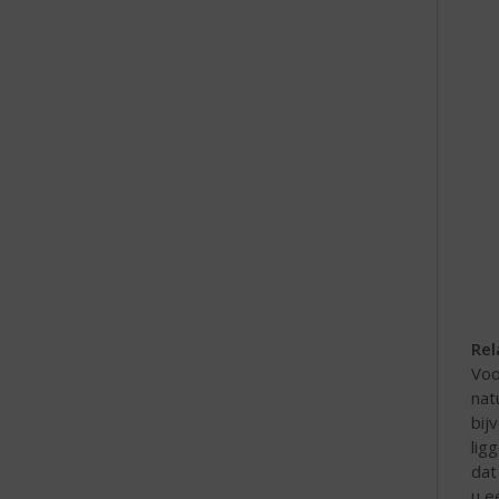
e
Rel
Voo
nat
bij
lig
dat
u 