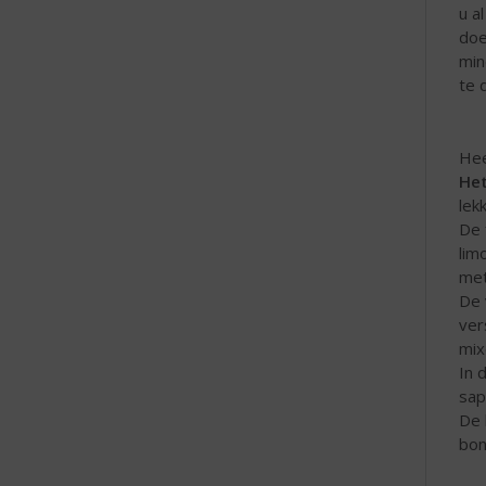
u a
doe
min
te 
Hee
Het
lek
De 
lim
met
De 
ver
mix
In 
sap
De 
bon