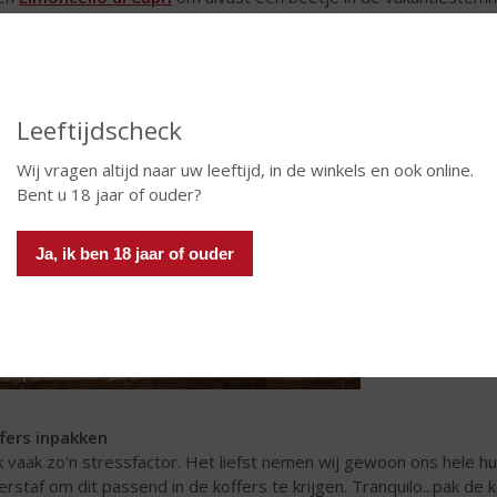
Uit het erfgo
Leeftijdscheck
Come Liolà Cre
oorspronkelij
Wij vragen altijd naar uw leeftijd, in de winkels en ook online.
gedestilleerde 
Bent u 18 jaar of ouder?
Limoncello di 
traditionele p
Ja, ik ben 18 jaar of ouder
Limoncello di C
hoogstaande pr
fers inpakken
 vaak zo'n stressfactor. Het liefst nemen wij gewoon ons hele 
erstaf om dit passend in de koffers te krijgen. Tranquilo...pak de 