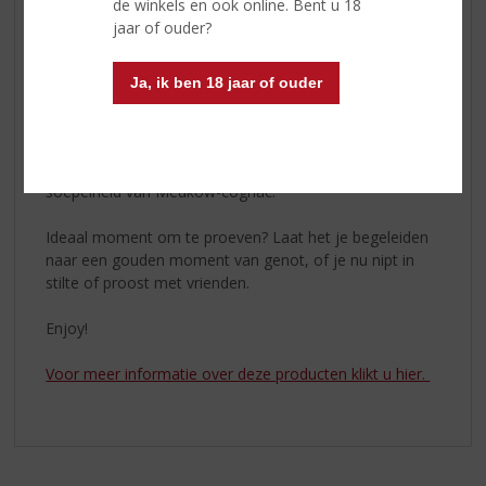
de winkels en ook online. Bent u 18
Om de identiteit van Meukow te versterken, zocht
jaar of ouder?
Michel Coste naar een symbool dat de uitzonderlijke
kwaliteiten van Meukow-cognac zou benadrukken. De
Feline-fles, versierd met de panter, werd vervolgens in
Ja, ik ben 18 jaar of ouder
1993 gecreëerd.
Het prachtige wezen, de panter, werd het icoon van het
merk en symboliseerde perfect de kracht, elegantie en
soepelheid van Meukow-cognac.
Ideaal moment om te proeven? Laat het je begeleiden
naar een gouden moment van genot, of je nu nipt in
stilte of proost met vrienden.
Enjoy!
Voor meer informatie over deze producten klikt u hier.