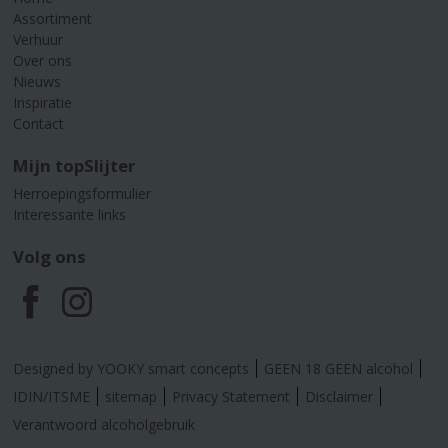
Assortiment
Verhuur
Over ons
Nieuws
Inspiratie
Contact
Mijn topSlijter
Herroepingsformulier
Interessante links
Volg ons
F
I
a
n
Designed by YOOKY smart concepts
GEEN 18 GEEN alcohol
c
s
IDIN/ITSME
sitemap
Privacy Statement
Disclaimer
Verantwoord alcoholgebruik