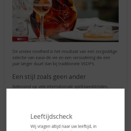
De unieke rondheid is het resultaat van een zorgvuldige
selectie van eaux-de-vie en een veroudering die een
jaar langer duurt dan bij traditionele VSOP’s.
Een stijl zoals geen ander
Bekroond op vele internationale spiritswedstrijden,
heeft elke fles Meukow die wereldwijd wordt
geconsumeerd een uitzonderlijke kwaliteit. De Meukow-
stijl kenmerkt zich door een perfecte balans tussen
krachtige en elegante aroma's.
Leeftijdscheck
Een Iconische Karaf
Wij vragen altijd naar uw leeftijd, in