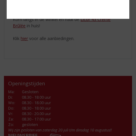
chilled glas en zeef de inhoud van de shaker in het glas.
Garneer met 3 koffiebonen.
Kom langs in de winkel en haal de
Licor 43 Crème
Brûlée
in huis!
Klik
hier
voor alle aanbiedingen.
Openingstijden
Ma
:
Gesloten
Di
:
08.30 - 18.00 uur
Wo
:
08.30 - 18.00 uur
Do
:
08.30 - 18.00 uur
Vr
:
08.30 - 20.00 uur
Za
:
08.30 - 17.00 uur
Zo:
gesloten
Wij zijn gesloten van zaterdag 20 juli t/m dinsdag 10 augustus!!
NIEUWSBRIEF