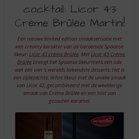
S
cocktail: Licor 43
COCKTAIL
p
r
LICOR
Crème Brûlée Martini!
i
43
n
g
CREME
Een nieuwe limited edition smaaksensatie met
n
BRULEE
een creamy karakter van de beroemde Spaanse
a
a
likeur:
Licor 43 crème Brûlée
. Met
Licor 43 Crème
MARTINI
r
Brûlée
brengt het Spaanse likeurmerk een ode
d
aan één van ‘s werelds bekendste desserts. Het is
e
een zijdezachte, lichte likeur met de unieke smaak
n
van Licor 43, gecombineerd met de weelderige
a
v
smaak van Crème Brûlée en een hint van
i
gezouten karamel.
g
a
t
i
e