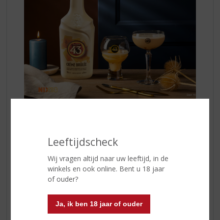
De botanische- en citrus aroma's van Licor 43 Original
combineren perfect met de vanille smaaknoten en het
romige karakter. Kortom, een ware smaaksensatie!
Leeftijdscheck
Geniet van
Licor 43 Crème Brûlée
puur of
Wij vragen altijd naar uw leeftijd, in de
experimenteer ermee in een verassende cocktail, zoals
winkels en ook online. Bent u 18 jaar
de Crème Brûlée Martini:
of ouder?
Pre-chill een glas met ijs. Vul een shaker met ijs,
Licor
43 Crème Brûlée
(40ml), Vodka (20ml) en espresso.
Ja, ik ben 18 jaar of ouder
Shake dit gedurende 10-12 seconde. Leeg het pre-