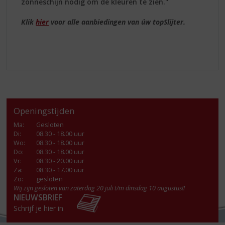
zonneschijn nodig om de kleuren te zien."
Klik
hier
voor alle aanbiedingen van úw topSlijter.
Openingstijden
Ma
:
Gesloten
Di
:
08.30 - 18.00 uur
Wo
:
08.30 - 18.00 uur
Do
:
08.30 - 18.00 uur
Vr
:
08.30 - 20.00 uur
Za
:
08.30 - 17.00 uur
Zo:
gesloten
Wij zijn gesloten van zaterdag 20 juli t/m dinsdag 10 augustus!!
NIEUWSBRIEF
Schrijf je hier in