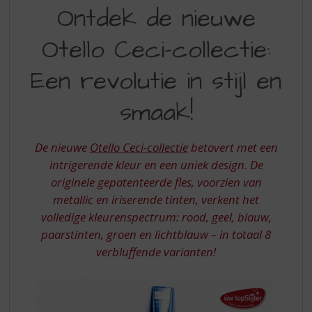
ONTDEK
S
Ontdek de nieuwe
p
DE
r
Otello Ceci-collectie:
NIEUWE
i
n
OTELLO
Een revolutie in stijl en
g
CECI-
n
smaak!
a
COLLECTIE:
a
EEN
r
De nieuwe
Otello Ceci-collectie
betovert met een
d
REVOLUTIE
e
intrigerende kleur en een uniek design. De
IN
n
originele gepatenteerde fles, voorzien van
a
STIJL
metallic en iriserende tinten, verkent het
v
EN
volledige kleurenspectrum: rood, geel, blauw,
i
paarstinten, groen en lichtblauw – in totaal 8
g
SMAAK
a
verbluffende varianten!
t
i
e