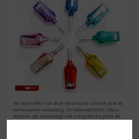
Het wow-effect van deze dynamische collectie zit in de
vernieuwende verpakking. De minimalistische, chique
etiketten zijn vervaardigd met holografische prints die
van kleur veranderen bij iedere beweging en het
lichtspel. Dit zorgt voor een visueel spektakel dat stijl en
elegantie ademt.