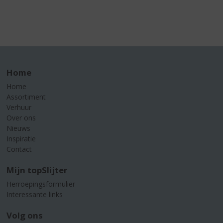
Home
Home
Assortiment
Verhuur
Over ons
Nieuws
Inspiratie
Contact
Mijn topSlijter
Herroepingsformulier
Interessante links
Volg ons