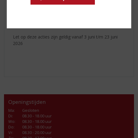
van de kruiken en de warme sfeer van Schrobbelèr.
Ga voor meer informatie naar
www.schrobbeler.nl/rondleiding
Let op deze acties zijn geldig vanaf 3 juni t/m 23 juni
2026
Openingstijden
Ma
:
Gesloten
Di
:
08.30 - 18.00 uur
Wo
:
08.30 - 18.00 uur
Do
:
08.30 - 18.00 uur
Vr
:
08.30 - 20.00 uur