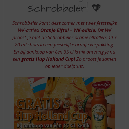
S
Schrobbelèr! 🧡
VIER
p
r
JE
i
Schrobbelèr
komt deze zomer met twee feestelijke
MET
n
WK-acties!
Oranje Elftal – WK-editie.
Dit WK
g
SCHROBBELER
proost je met de Schrobbelèr oranje elftallen: 11 x
n
a
20 ml shots in een feestelijke oranje verpakking.
a
En bij aankoop van één 35 cl kruik ontvang je nu
r
een
gratis Hup Holland Cup!
Zo proost je samen
d
op ieder doelpunt.
e
n
a
v
i
g
a
t
i
e