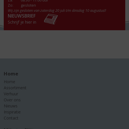
Za
:
08.30 - 17.00 uur
Zo:
gesloten
Wij zijn gesloten van zaterdag 20 juli t/m dinsdag 10 augustus!!
NIEUWSBRIEF
Schrijf je hier in
Home
Home
Assortiment
Verhuur
Over ons
Nieuws
Inspiratie
Contact