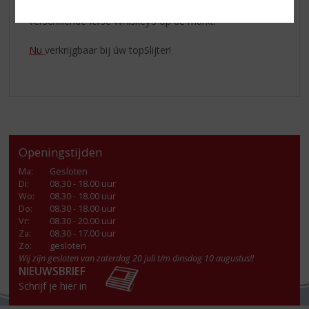
bedrijf. Onder de naam ‘The Whistler’ brengen zij
verschillende Ierse Whiskey’s op de markt.
Nu
verkrijgbaar bij úw topSlijter!
Openingstijden
Ma
:
Gesloten
Di
:
08.30 - 18.00 uur
Wo
:
08.30 - 18.00 uur
Do
:
08.30 - 18.00 uur
Vr
:
08.30 - 20.00 uur
Za
:
08.30 - 17.00 uur
Zo:
gesloten
Wij zijn gesloten van zaterdag 20 juli t/m dinsdag 10 augustus!!
NIEUWSBRIEF
Schrijf je hier in