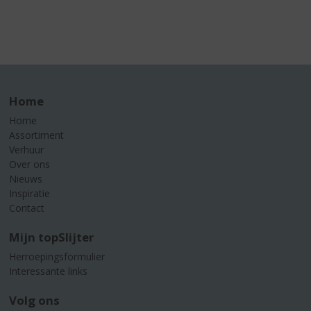
Home
Home
Assortiment
Verhuur
Over ons
Nieuws
Inspiratie
Contact
Mijn topSlijter
Herroepingsformulier
Interessante links
Volg ons