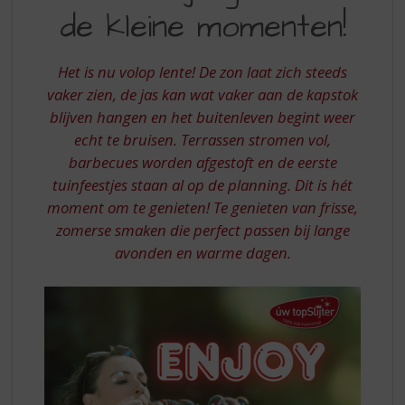
S
de kleine momenten!
JE
p
r
GLAS:
i
Het is nu volop lente! De zon laat zich steeds
VIER
n
vaker zien, de jas kan wat vaker aan de kapstok
g
DE
blijven hangen en het buitenleven begint weer
n
KLEINE
a
echt te bruisen. Terrassen stromen vol,
a
MOMENTEN
barbecues worden afgestoft en de eerste
r
tuinfeestjes staan al op de planning. Dit is hét
d
moment om te genieten! Te genieten van frisse,
e
zomerse smaken die perfect passen bij lange
n
a
avonden en warme dagen.
v
i
g
a
t
i
e