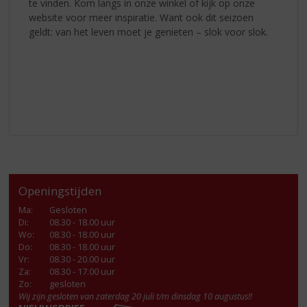
te vinden. Kom langs in onze winkel of kijk op onze
website voor meer inspiratie. Want ook dit seizoen
geldt: van het leven moet je genieten – slok voor slok.
Openingstijden
Ma
:
Gesloten
Di
:
08.30 - 18.00 uur
Wo
:
08.30 - 18.00 uur
Do
:
08.30 - 18.00 uur
Vr
:
08.30 - 20.00 uur
Za
:
08.30 - 17.00 uur
Zo:
gesloten
Wij zijn gesloten van zaterdag 20 juli t/m dinsdag 10 augustus!!