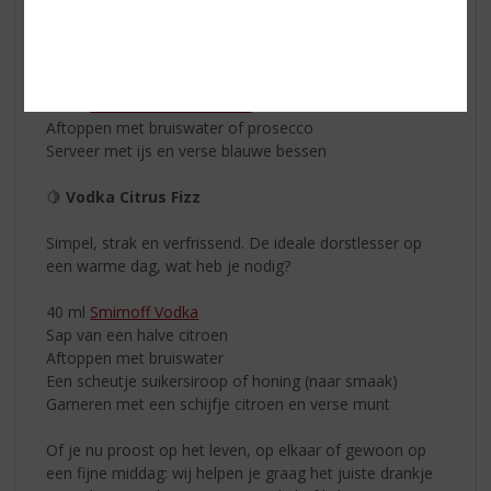
🍓 Berry Limoncello Spritz
30 ml
Coebergh Classic Wilde Bessenlikeur
30 ml
Villa Massa Limoncello
Aftoppen met bruiswater of prosecco
Serveer met ijs en verse blauwe bessen
🍋
Vodka Citrus Fizz
Simpel, strak en verfrissend. De ideale dorstlesser op
een warme dag, wat heb je nodig?
40 ml
Smirnoff Vodka
Sap van een halve citroen
Aftoppen met bruiswater
Een scheutje suikersiroop of honing (naar smaak)
Garneren met een schijfje citroen en verse munt
Of je nu proost op het leven, op elkaar of gewoon op
een fijne middag: wij helpen je graag het juiste drankje