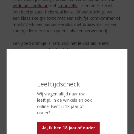
wilde bessenlikeur
met
limoncello
– een beetje zoet,
een beetje zuur, helemaal lente. Of wat dacht je van
een klassieke gin-tonic met een schijfje komkommer of
munt? Zelfs een simpele vodka met bruiswater en een
kneepje limoen voelt opeens als een verwennerij.
Een goed drankje is natuurlijk het leukst als je iets
bijzonders omhanden hebt. Hier wat ideeën:
Lentediner in de tuin:
nodig een paar vrienden uit en
kook samen met seizoensgroenten – denk aan
asperges, radijsjes en rabarber.
Cocktailmiddag met buren:
iedereen neemt een fles
Leeftijdscheck
of recept mee en je maakt elkaars favoriete lente-
cocktail.
Wij vragen altijd naar uw
Picknick in het park:
een kleedje, wat tapas, een fles
leeftijd, in de winkels en ook
rosé of een kant-en-klare cocktail in een thermos – en
online. Bent u 18 jaar of
je hebt vakantiegevoel zonder te reizen.
ouder?
En we hebben wat inspiratie om het seizoen in je glas
Ja, ik ben 18 jaar of ouder
te vangen voor je!