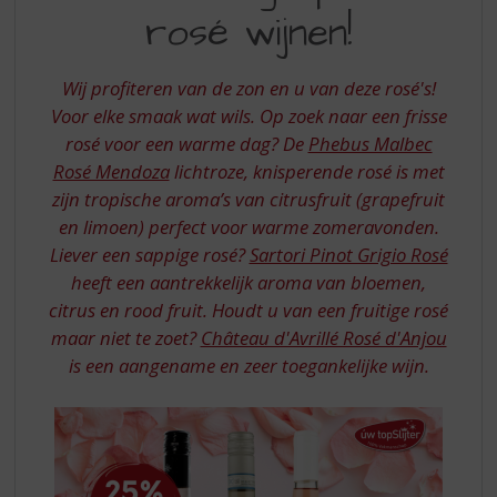
S
rosé wijnen!
DEZE
p
r
ROSE
i
Wij profiteren van de zon en u van deze rosé's!
WIJNEN
n
Voor elke smaak wat wils. Op zoek naar een frisse
g
rosé voor een warme dag? De
Phebus Malbec
n
a
Rosé Mendoza
lichtroze, knisperende rosé is met
a
zijn tropische aroma’s van citrusfruit (grapefruit
r
en limoen) perfect voor warme zomeravonden.
d
Liever een sappige rosé?
Sartori Pinot Grigio Rosé
e
heeft een aantrekkelijk aroma van bloemen,
n
a
citrus en rood fruit. Houdt u van een fruitige rosé
v
maar niet te zoet?
Château d'Avrillé Rosé d'Anjou
i
is een aangename en zeer toegankelijke wijn.
g
a
t
i
e