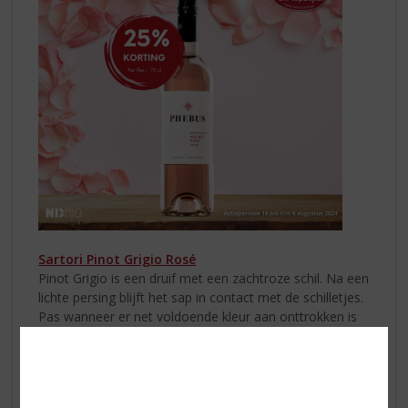
Sartori Pinot Grigio Rosé
Pinot Grigio is een druif met een zachtroze schil. Na een
lichte persing blijft het sap in contact met de schilletjes.
Pas wanneer er net voldoende kleur aan onttrokken is
volgt de persing. Daarna wordt de most geklaard en
volgt de vergisting met behulp van speciaal
geselecteerde gisten bij gecontroleerde
temperatuur. Deze wijn heeft een unieke, bleek-