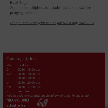
Rosé-Spijs
Zomerse maaltijden, vis, salades, pizza’s, pasta’s en
pittige gerechten!
Let op! Deze actie geldt van 17 juli t/m 6 augustus 2024
Openingstijden
Ma
:
Gesloten
Di
:
08.30 - 18.00 uur
Wo
:
08.30 - 18.00 uur
Do
:
08.30 - 18.00 uur
Vr
:
08.30 - 20.00 uur
Za
:
08.30 - 17.00 uur
Zo:
gesloten
Wij zijn gesloten van zaterdag 20 juli t/m dinsdag 10 augustus!!
NIEUWSBRIEF
Schrijf je hier in