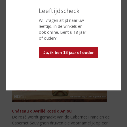
koperen tint en een aantrekkelijk aroma van bloemen,
citrus en rood fruit.
Sartori Pinot Grigio Rosé
is lekker
Leeftijdscheck
fris, sappig en fruitig van smaak.
Wij vragen altijd naar uw
leeftijd, in de winkels en
ook online. Bent u 18 jaar
of ouder?
Ja, ik ben 18 jaar of ouder
Château d'Avrillé Rosé d'Anjou
De rosé wordt gemaakt van de Cabernet Franc en de
Cabernet Sauvignon druiven die voornamelijk op een