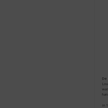
e
De 
Lou
was
han
In 