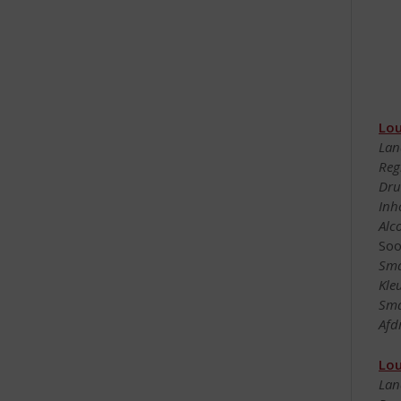
Lou
Lan
Reg
Dru
Inh
Alc
Soo
Sma
Kle
Sma
Afd
Lou
Lan