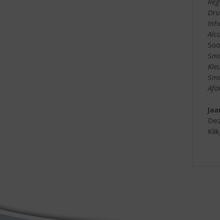
Reg
Dru
Inh
Alc
Soo
Sma
Kle
Sma
Afd
Jaa
Dez
Klik