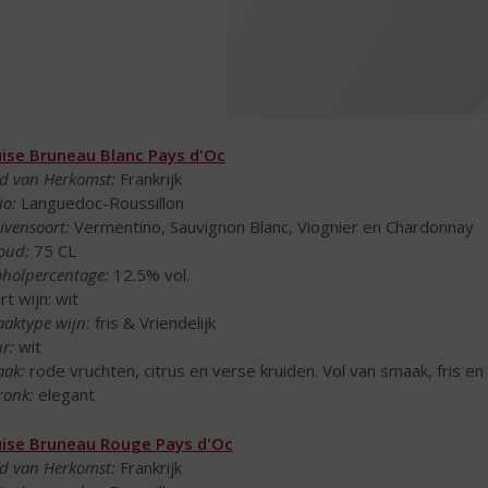
ise Bruneau Blanc Pays d'Oc
d van Herkomst:
Frankrijk
io:
Languedoc-Roussillon
ivensoort:
Vermentino, Sauvignon Blanc, Viognier en Chardonnay
oud:
75 CL
oholpercentage:
12.5% vol.
rt wijn: wit
aktype wijn:
fris & Vriendelijk
ur:
wit
ak:
rode vruchten, citrus en verse kruiden. Vol van smaak, fris en
ronk:
elegant
ise Bruneau Rouge Pays d'Oc
d van Herkomst:
Frankrijk