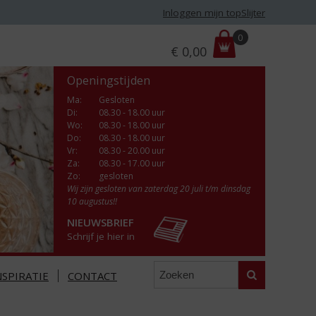
Inloggen mijn topSlijter
P
0
€
0,00
r
i
Openingstijden
j
s
Ma
:
Gesloten
Di
:
08.30 - 18.00 uur
:
Wo
:
08.30 - 18.00 uur
Do
:
08.30 - 18.00 uur
Vr
:
08.30 - 20.00 uur
Za
:
08.30 - 17.00 uur
Zo:
gesloten
Wij zijn gesloten van zaterdag 20 juli t/m dinsdag
10 augustus!!
NIEUWSBRIEF
Schrijf je hier in
Zoeken
NSPIRATIE
CONTACT