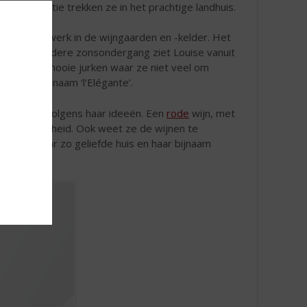
aar renovatie trekken ze in het prachtige landhuis.
s over het werk in de wijngaarden en -kelder. Het
ph in 1916. Iedere zonsondergang ziet Louise vanuit
nd in haar mooie jurken waar ze niet veel om
nel de bijnaam ‘l’Elégante’.
te maken, volgens haar ideeën. Een
rode
wijn, met
och ook frisheid. Ook weet ze de wijnen te
et door haar zo geliefde huis en haar bijnaam