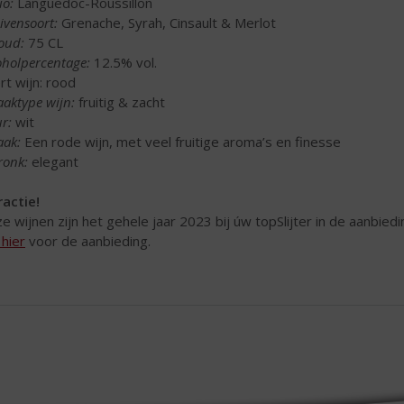
io:
Languedoc-Roussillon
ivensoort:
Grenache, Syrah, Cinsault & Merlot
oud:
75 CL
oholpercentage:
12.5% vol.
rt wijn: rood
aktype wijn:
fruitig & zacht
ur:
wit
ak:
Een rode wijn, met veel fruitige aroma’s en finesse
ronk:
elegant
ractie!
e wijnen zijn het gehele jaar 2023 bij úw topSlijter in de aanbiedi
hier
voor de aanbieding.