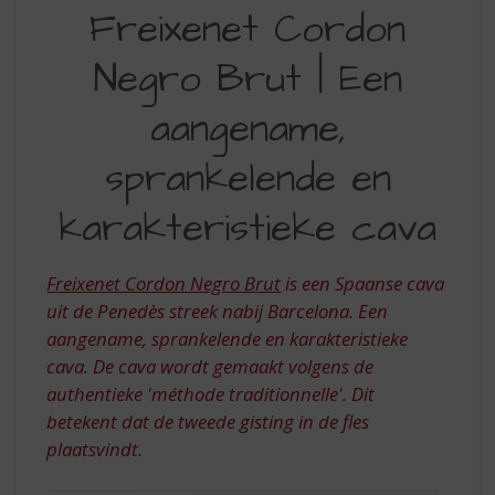
FREIXENET
S
Freixenet Cordon
p
CORDON
r
Negro Brut | Een
NEGRO
i
n
BRUT
aangename,
g
|
n
sprankelende en
a
EEN
a
AANGENAME,
r
karakteristieke cava
d
SPRANKELENDE
e
EN
n
Freixenet Cordon Negro Brut
is een Spaanse cava
a
KARAKTERISTIEKE
uit de Penedès streek nabij Barcelona. Een
v
aangename, sprankelende en karakteristieke
CAVA
i
cava. De cava wordt gemaakt volgens de
g
authentieke 'méthode traditionnelle'. Dit
a
betekent dat de tweede gisting in de fles
t
i
plaatsvindt.
e