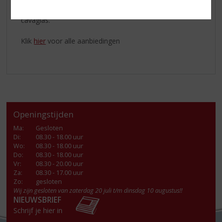
Serveer
Freixenet Cordon Negro Brut
gekoeld in een
cavaglas.
Klik
hier
voor alle aanbiedingen
Openingstijden
Ma
:
Gesloten
Di
:
08.30 - 18.00 uur
Wo
:
08.30 - 18.00 uur
Do
:
08.30 - 18.00 uur
Vr
:
08.30 - 20.00 uur
Za
:
08.30 - 17.00 uur
Zo:
gesloten
Wij zijn gesloten van zaterdag 20 juli t/m dinsdag 10 augustus!!
NIEUWSBRIEF
Schrijf je hier in