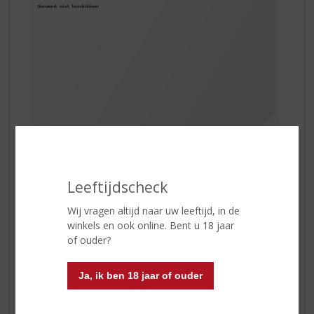
Leeftijdscheck
Wij vragen altijd naar uw leeftijd, in de
De smaak is verfrissend en is mooi in balans door de
winkels en ook online. Bent u 18 jaar
lichtgroene tonen en de citrusvruchten. Deze cava is
of ouder?
lichtgeel van kleur met heldere groene tonen en heeft
verrassende delicate aroma’s, een combinatie van
Ja, ik ben 18 jaar of ouder
groene appels, peren met een vermoeden van
Mediterraans fruit.