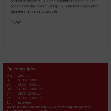
cocktailshaker met ijs. Goed schudden en zeef in een
copa-ballonglas boven vers ijs. Vul aan met tonicwater.
Garneer met verse botanicals.
Enjoy!
Openingstijden
Ma
:
Gesloten
Di
:
08.30 - 18.00 uur
Wo
:
08.30 - 18.00 uur
Do
:
08.30 - 18.00 uur
Vr
:
08.30 - 20.00 uur
Za
:
08.30 - 17.00 uur
Zo:
gesloten
Wij zijn gesloten van zaterdag 20 juli t/m dinsdag 10 augustus!!