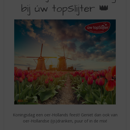
S
bij úw topSlijter 👑
MOEDERDAG
p
r
FOLDER
i
BIJ
n
g
UW
n
TOPSLIJTER
a
a
r
d
e
n
a
v
i
g
a
t
Koningsdag een oer-Hollands feest! Geniet dan ook van
i
oer-Hollandse (ijs)dranken, puur of in de mix!
e