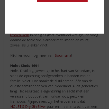
50 ml Boomsma Limoenlikeur
100 ml premium tonic
Limoen
Munt
Vul een tumblerglas met ijs. Schenk de
Boomsma
limoenlikeur
in het glas (met eventueel wat gin) en voeg
daarna de tonic toe. Garneer met limoen en munt,
zoveel als u lekker vindt.
Klik hier voor nog meer van
Boomsma
!
Nolet Sinds 1691
Nolet Distillery, gevestigd in het hart van Schiedam, is
sinds de oprichting onafgebroken in handen van de
familie Nolet. Dat maakt de distilleerderij één van de
oudste familiebedrijven van Nederland. Al elf generaties
lang!
Het resultaat is eigenzinnig en zacht met een
verrassend bouquet van Turkse roos, perzik en
framboos. Fijnproevers zijn het erover eens dat
NOLET’S Dry Gin Silver
puur én in een mix echt van een