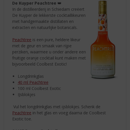
De Kuyper Peachtree
👑
In de distilleerderij in Schiedam creëert
De Kuyper de lekkerste cocktaillikeuren
met handgemaakte distillaten en
extracten en natuurlijke botanicals.
Peachtree
is een pure, heldere likeur
met de geur en smaak van rijpe
perziken, waarmee u onder andere een
fruitige oranje cocktail kunt maken met
bijvoorbeeld Coolbest Exotic!
Longdrinkglas
40 ml Peachtree
100 ml Coolbest Exotic
IJsblokjes
Vul het longdrinkglas met ijsblokjes. Schenk de
Peachtree
in het glas en voeg daarna de Coolbest
Exotic toe.