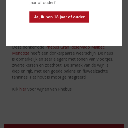
jaar of ouder?
Phebus produceert, komen uit de beste gebieden in
Mendoza en Patagonia (Alto Valle de Rio Negro). Daar
zijn de omstandigheden ideaal voor de malbec en
Ja, ik ben 18 jaar of ouder
andere druivensoorten. Deze gebieden representeren
het beste van het Argentijnse terroir.
Productinformatie
Deze donkerrode
Phebus Gran Reservado Malbec
Mendoza
heeft een donkerpaarse weerschijn. De neus
is opmerkelijk en zeer elegant met tonen van viooltjes,
zwarte kersen en zoethout. De smaak van de wijn is
diep en rijk, met een goede balans en fluweelzachte
tannines. Het hout is mooi geïntegreerd.
Klik
hier
voor wijnen van Phebus.