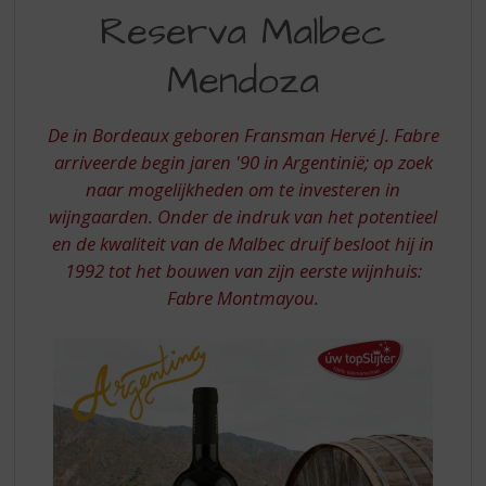
S
Reserva Malbec
RESERVA
p
r
MALBEC
Mendoza
i
MENDOZA
n
g
De in Bordeaux geboren Fransman Hervé J. Fabre
n
arriveerde begin jaren '90 in Argentinië; op zoek
a
a
naar mogelijkheden om te investeren in
r
wijngaarden. Onder de indruk van het potentieel
d
en de kwaliteit van de Malbec druif besloot hij in
e
1992 tot het bouwen van zijn eerste wijnhuis:
n
Fabre Montmayou.
a
v
i
g
a
t
i
e