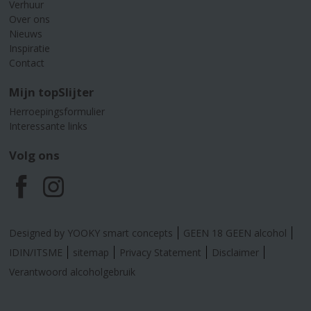
Verhuur
Over ons
Nieuws
Inspiratie
Contact
Mijn topSlijter
Herroepingsformulier
Interessante links
Volg ons
F
I
a
n
Designed by YOOKY smart concepts
GEEN 18 GEEN alcohol
c
s
IDIN/ITSME
sitemap
Privacy Statement
Disclaimer
Verantwoord alcoholgebruik
e
t