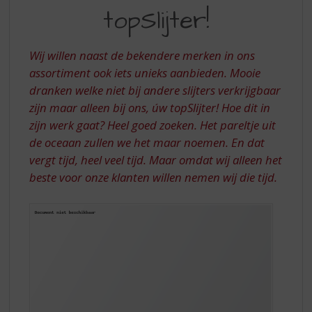
S
topSlijter!
ÚW
p
r
TOPSLIJTER!
i
Wij willen naast de bekendere merken in ons
n
assortiment ook iets unieks aanbieden. Mooie
g
dranken welke niet bij andere slijters verkrijgbaar
n
a
zijn maar alleen bij ons, úw topSlijter! Hoe dit in
a
zijn werk gaat? Heel goed zoeken. Het pareltje uit
r
de oceaan zullen we het maar noemen. En dat
d
vergt tijd, heel veel tijd. Maar omdat wij alleen het
e
beste voor onze klanten willen nemen wij die tijd.
n
a
v
i
g
a
t
i
e