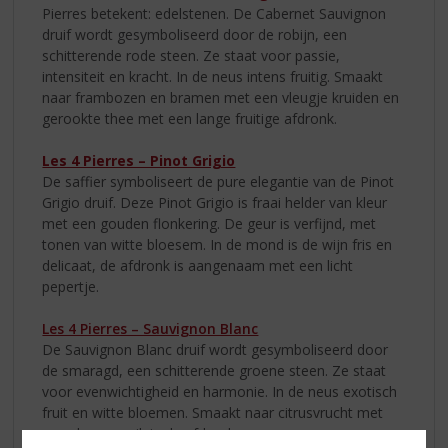
Pierres betekent: edelstenen. De Cabernet Sauvignon
druif wordt gesymboliseerd door de robijn, een
schitterende rode steen. Ze staat voor passie,
intensiteit en kracht. In de neus intens fruitig. Smaakt
naar frambozen en bramen met een vleugje kruiden en
gerookte thee met een lange fruitige afdronk.
Les 4 Pierres – Pinot Grigio
De saffier symboliseert de pure elegantie van de Pinot
Grigio druif. Deze Pinot Grigio is fraai helder van kleur
met een gouden flonkering. De geur is verfijnd, met
tonen van witte bloesem. In de mond is de wijn fris en
delicaat, de afdronk is aangenaam met een licht
pepertje.
Les 4 Pierres – Sauvignon Blanc
De Sauvignon Blanc druif wordt gesymboliseerd door
de smaragd, een schitterende groene steen. Ze staat
voor evenwichtigheid en harmonie. In de neus exotisch
fruit en witte bloemen. Smaakt naar citrusvrucht met
een vleug perzik in de afdronk.