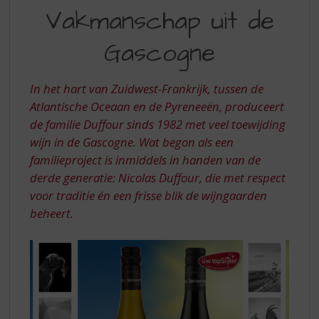
S
Vakmanschap uit de
&
p
r
FILS
Gascogne
i
–
n
g
VAKMANSCHAP
In het hart van Zuidwest-Frankrijk, tussen de
n
UIT
Atlantische Oceaan en de Pyreneeën, produceert
a
a
de familie Duffour sinds 1982 met veel toewijding
DE
r
wijn in de Gascogne. Wat begon als een
GASCOGNE
d
familieproject is inmiddels in handen van de
e
derde generatie: Nicolas Duffour, die met respect
n
voor traditie én een frisse blik de wijngaarden
a
v
beheert.
i
g
a
t
i
e