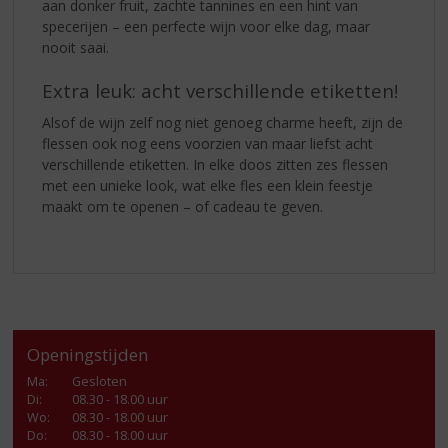
aan donker fruit, zachte tannines en een hint van
specerijen – een perfecte wijn voor elke dag, maar
nooit saai.
Extra leuk: acht verschillende etiketten!
Alsof de wijn zelf nog niet genoeg charme heeft, zijn de
flessen ook nog eens voorzien van maar liefst acht
verschillende etiketten. In elke doos zitten zes flessen
met een unieke look, wat elke fles een klein feestje
maakt om te openen – of cadeau te geven.
Openingstijden
Ma
:
Gesloten
Di
:
08.30 - 18.00 uur
Wo
:
08.30 - 18.00 uur
Do
:
08.30 - 18.00 uur