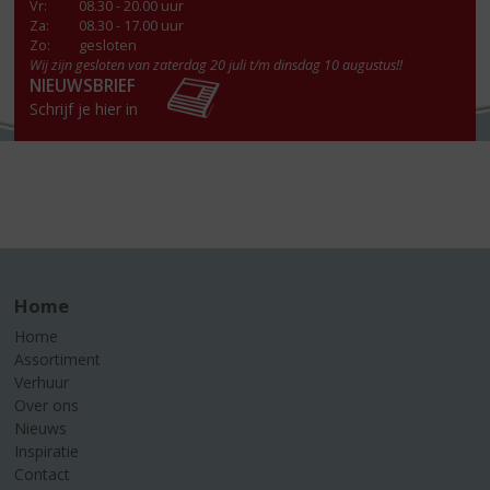
Vr
:
08.30 - 20.00 uur
Za
:
08.30 - 17.00 uur
Zo:
gesloten
Wij zijn gesloten van zaterdag 20 juli t/m dinsdag 10 augustus!!
NIEUWSBRIEF
Schrijf je hier in
Home
Home
Assortiment
Verhuur
Over ons
Nieuws
Inspiratie
Contact