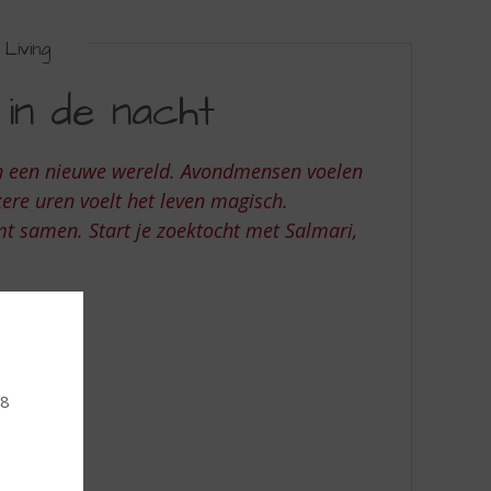
Living
 in de nacht
ich een nieuwe wereld. Avondmensen voelen
ere uren voelt het leven magisch.
omt samen. Start je zoektocht met Salmari,
18