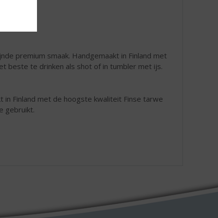
fijnde premium smaak. Handgemaakt in Finland met
t beste te drinken als shot of in tumbler met ijs.
n Finland met de hoogste kwaliteit Finse tarwe
e gebruikt.