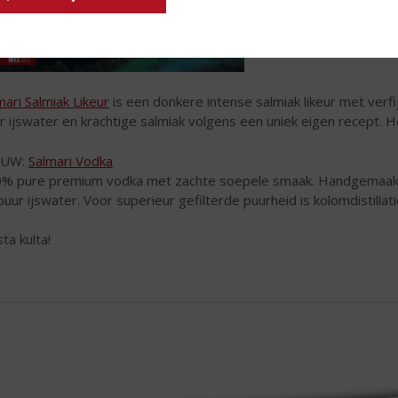
mari Salmiak Likeur
is een donkere intense salmiak likeur met ver
r ijswater en krachtige salmiak volgens een uniek eigen recept. He
EUW:
Salmari Vodka
% pure premium vodka met zachte soepele smaak. Handgemaakt i
puur ijswater. Voor superieur gefilterde puurheid is kolomdistillati
ta kulta!