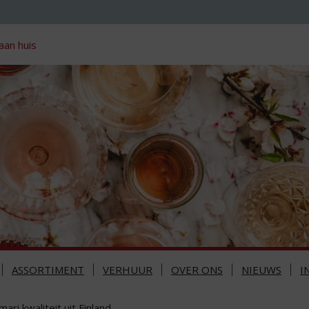
aan huis
ASSORTIMENT
VERHUUR
OVER ONS
NIEUWS
I
mari kwaliteit uit Finland