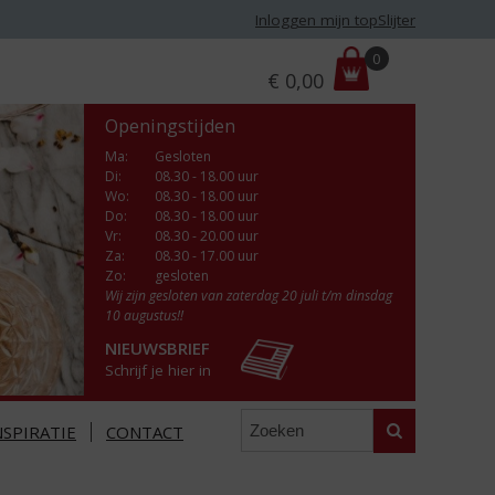
Inloggen mijn topSlijter
P
0
€
0,00
r
i
Openingstijden
j
s
Ma
:
Gesloten
Di
:
08.30 - 18.00 uur
:
Wo
:
08.30 - 18.00 uur
Do
:
08.30 - 18.00 uur
Vr
:
08.30 - 20.00 uur
Za
:
08.30 - 17.00 uur
Zo:
gesloten
Wij zijn gesloten van zaterdag 20 juli t/m dinsdag
10 augustus!!
NIEUWSBRIEF
Schrijf je hier in
Zoeken
NSPIRATIE
CONTACT