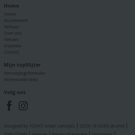
Home
Home
Assortiment
Verhuur
Over ons
Nieuws
Inspiratie
Contact
Mijn topSlijter
Herroepingsformulier
Interessante links
Volg ons
F
I
a
n
Designed by YOOKY smart concepts
GEEN 18 GEEN alcohol
IDIN/ITSME
sitemap
Privacy Statement
Disclaimer