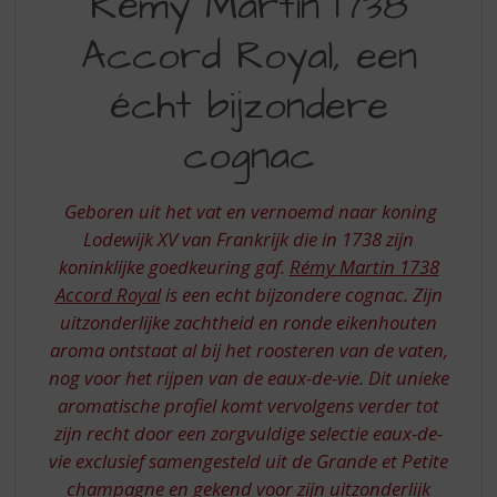
Rémy Martin 1738
S
MARTIN
p
Accord Royal, een
1738
r
i
ACCORD
écht bijzondere
n
ROYAL
g
cognac
n
EEN
a
ECHT
a
Geboren uit het vat en vernoemd naar koning
r
BIJZONDERE
d
Lodewijk XV van Frankrijk die in 1738 zijn
COGNAC
e
koninklijke goedkeuring gaf.
Rémy Martin 1738
n
Accord Royal
is een echt bijzondere cognac. Zijn
a
uitzonderlijke zachtheid en ronde eikenhouten
v
aroma ontstaat al bij het roosteren van de vaten,
i
g
nog voor het rijpen van de eaux-de-vie. Dit unieke
a
aromatische profiel komt vervolgens verder tot
t
zijn recht door een zorgvuldige selectie eaux-de-
i
vie exclusief samengesteld uit de Grande et Petite
e
champagne en gekend voor zijn uitzonderlijk