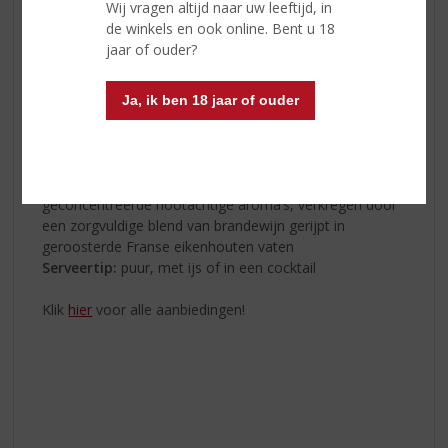
Wij vragen altijd naar uw leeftijd, in
wedstrijden en viert zijn ware diepe karakter en de pure
de winkels en ook online. Bent u 18
verwennerij van het delen van mooie momenten. 💛
jaar of ouder?
Geur:
royale toetsen van pruimen- en vijgenconfituur,
afgerond met intense eikenhouten toetsen van toffee
Ja, ik ben 18 jaar of ouder
en geroosterd brood
Smaak:
zachtheid van karamel, gebakken specerijen
met toetsen van pure chocolade
Afdronk:
uitzonderlijk rond met een romige afdronk en
geconcentreerde nootachtige aroma’s, verkregen door
een zorgvuldige blend van brandewijn gerijpt in
geroosterde Franse eikenhouten vaten
Serveertip:
puur, met ijs of in een cocktail
Klik
hier
voor alle aanbiedingen!