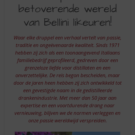
S
betoverende wereld
DE
p
r
BETOVERENDE
van Bellini likeuren!
i
WERELD
n
g
VAN
Waar elke druppel een verhaal vertelt van passie,
n
BELLINI
traditie en ongeëvenaarde kwaliteit. Sinds 1971
a
a
hebben zij zich als een toonaangevend Italiaans
LIKEUREN
r
familiebedrijf geprofileerd, gedreven door een
d
grenzeloze liefde voor distillaten en een
e
onverzettelijke. De reis begon bescheiden, maar
n
door de jaren heen hebben zij zich ontwikkeld tot
a
v
een gevestigde naam in de gedistilleerde
i
drankenindustrie. Met meer dan 50 jaar aan
g
expertise en een voortdurende drang naar
a
vernieuwing, blijven we de normen verleggen en
t
onze passie wereldwijd verspreiden.
i
e