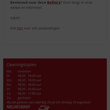
Benieuwd naar deze
Bellini’s
?
Kom langs in onze
winkel en informeer.
Saluti!
Klik
hier
voor alle aanbiedingen
Openingstijden
Ma
:
Gesloten
Di
:
08.30 - 18.00 uur
Wo
:
08.30 - 18.00 uur
Do
:
08.30 - 18.00 uur
Vr
:
08.30 - 20.00 uur
Za
:
08.30 - 17.00 uur
Zo:
gesloten
Wij zijn gesloten van zaterdag 20 juli t/m dinsdag 10 augustus!!
NIEUWSBRIEF