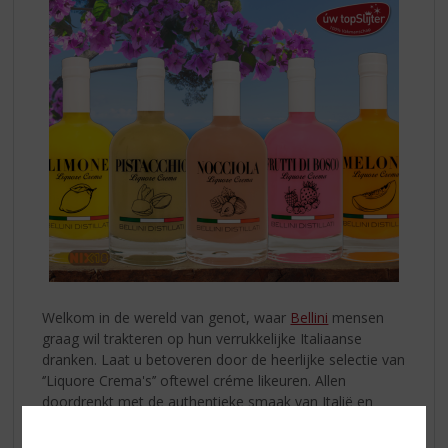
Welkom in de wereld van genot, waar
Bellini
mensen
graag wil trakteren op hun verrukkelijke Italiaanse
dranken. Laat u betoveren door de heerlijke selectie van
‘’Liquore Crema's’’ oftewel créme likeuren. Allen
doordrenkt met de authentieke smaak van Italië en
bereid met o.a. verse volle melk en room.