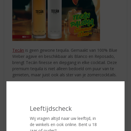
Tecán
is geen gewone tequila. Gemaakt van 100% Blue
Weber agave en beschikbaar als Blanco en Reposado,
brengt Tecán finesse en diepgang in elke cocktail. Deze
premium tequila is niet alleen bedoeld om puur van te
genieten, maar juist ook als ster van je zomercocktails.
Of je nu op een terras zit, een barbecue organiseert of
een feestje op het strand viert: met Tecán open je een
wereld aan smaak. Met zijn verfijnde smaak en hoge
kwaliteit is Tecán niet zomaar een tequila... het is een
Leeftijdscheck
ervaring op zich!
Wij vragen altijd naar uw leeftijd, in
Probeer nu de Tecán Paloma!
de winkels en ook online. Bent u 18
jaar of ouder?