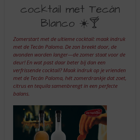
S
cocktail met Tecán
COCKTAIL
p
r
MET
Blanco ☀️🍸
i
TECAN
n
g
BLANCO
Zomerstart met de ultieme cocktail: maak indruk
n
met de Tecán Paloma. De zon breekt door, de
a
a
avonden worden langer—de zomer staat voor de
r
deur! En wat past daar beter bij dan een
d
verfrissende cocktail? Maak indruk op je vrienden
e
met de Tecán Paloma, hét zomerdrankje dat zoet,
n
citrus en tequila samenbrengt in een perfecte
a
v
balans.
i
g
a
t
i
e