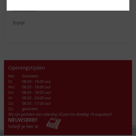
inhoud van de shaker in het glas. Garneer met 3
koffiebonen.
Enjoy!
Openingstijden
Ma
:
Gesloten
Di
:
08.30 - 18.00 uur
Wo
:
08.30 - 18.00 uur
Do
:
08.30 - 18.00 uur
Vr
:
08.30 - 20.00 uur
Za
:
08.30 - 17.00 uur
Zo:
gesloten
Wij zijn gesloten van zaterdag 20 juli t/m dinsdag 10 augustus!!
NIEUWSBRIEF
Schrijf je hier in