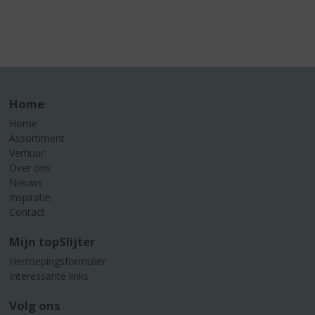
Home
Home
Assortiment
Verhuur
Over ons
Nieuws
Inspiratie
Contact
Mijn topSlijter
Herroepingsformulier
Interessante links
Volg ons