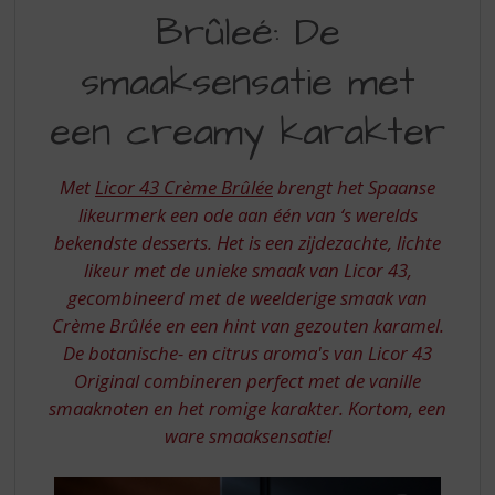
S
Brûleé: De
CREME
p
r
BRULEE
smaaksensatie met
i
n
een creamy karakter
g
n
a
Met
Licor 43 Crème Brûlée
brengt het Spaanse
a
r
likeurmerk een ode aan één van ‘s werelds
d
bekendste desserts. Het is een zijdezachte, lichte
e
likeur met de unieke smaak van Licor 43,
n
gecombineerd met de weelderige smaak van
a
Crème Brûlée en een hint van gezouten karamel.
v
i
De botanische- en citrus aroma's van Licor 43
g
Original combineren perfect met de vanille
a
smaaknoten en het romige karakter. Kortom, een
t
ware smaaksensatie!
i
e