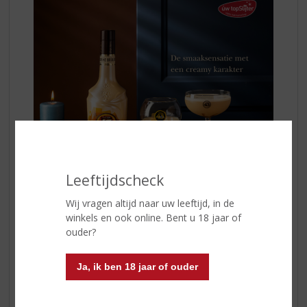
Leeftijdscheck
Wij vragen altijd naar uw leeftijd, in de
De smaaksensatie met een creamy karakter
winkels en ook online. Bent u 18 jaar of
Geniet van
Licor 43 Crème Brûlée
puur of
ouder?
experimenteer ermee in verrassende cocktails. Probeer
bijvoorbeeld de Crème Brûlée Martini: Pre-chill een glas
Ja, ik ben 18 jaar of ouder
met ijs. Vul een shaker met ijs,
Licor 43 Crème Brûlée
(40ml)
, Vodka (20ml) en espresso. Shake dit gedurende
10-12 seconde. Leeg het pre-chilled glas en zeef de