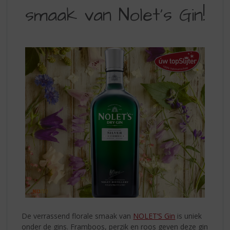
S
smaak van Nolet's Gin!
FLORALE
p
r
SMAAK
i
VAN
n
g
NOLET’S
n
GIN!
a
a
r
d
e
n
a
v
i
g
a
t
i
De verrassend florale smaak van
NOLET’S Gin
is uniek
e
onder de gins. Framboos, perzik en roos geven deze gin