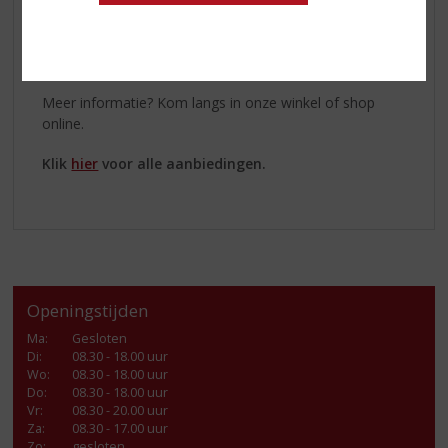
houtskool voor een zachte smaak. Deze Bacardi rum
heeft tonen van amandelen, bananen en
gekarmeliseerde vanille.
Meer informatie? Kom langs in onze winkel of shop
online.
Klik
hier
voor alle aanbiedingen.
Openingstijden
Ma
:
Gesloten
Di
:
08.30 - 18.00 uur
Wo
:
08.30 - 18.00 uur
Do
:
08.30 - 18.00 uur
Vr
:
08.30 - 20.00 uur
Za
:
08.30 - 17.00 uur
Zo:
gesloten