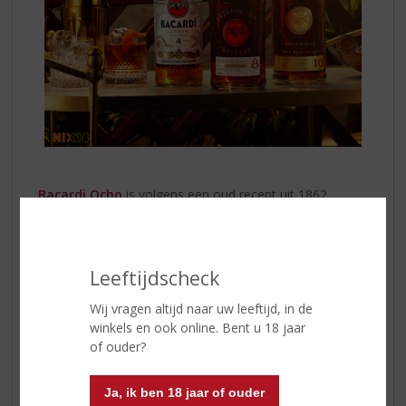
Bacardi Ocho
is volgens een oud recept uit 1862
ontwikkeld, waarmee dit één van de oudste rumsoorten
ter wereld is. De rum werd in het verleden enkel bij
speciale gelegenheden van de Bacardi familie
geschonken. De rum rijpt minimaal acht jaar, waarna de
Leeftijdscheck
Master Blender de kwaliteit beoordeelt en de drank op
Wij vragen altijd naar uw leeftijd, in de
de top van z’n kunnen bottelt. Deze Bacardi rum is rijk
winkels en ook online. Bent u 18 jaar
aan toetsen van fruit en kruiden die samen een
of ouder?
smaakvol geheel vormen.
Bacardi Diez
is de perfecte blend. Minimaal tien jaar
Ja, ik ben 18 jaar of ouder
gerijpt in de Caraïbische zon. Daarna gefilterd over