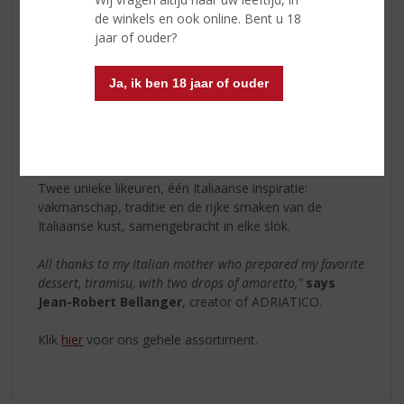
ingrediënten en de helft minder suiker, perfect on the
de winkels en ook online. Bent u 18
rocks of in de mix met tonic water of ginger beer.
jaar of ouder?
Als tegenhanger biedt de witte Crushed Almonds
Ja, ik ben 18 jaar of ouder
Bianco een zijdezachte melklikeur van 16% alcohol,
gemaakt van geweekte en geplette witte amandelen.
Lactosevrij en met florale, zachte tonen, is ook deze
variant heerlijk puur, on the rocks of in de mix.
Twee unieke likeuren, één Italiaanse inspiratie:
vakmanschap, traditie en de rijke smaken van de
Italiaanse kust, samengebracht in elke slok.
All thanks to my Italian mother who prepared my favorite
dessert, tiramisu, with two drops of amaretto,"
says
Jean-Robert Bellanger
, creator of ADRIATICO.
Klik
hier
voor ons gehele assortiment.