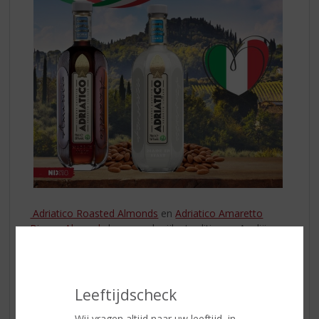
Adriatico Roasted Almonds
en
Adriatico Amaretto
Bianco Almonds
brengen de rijke traditie van Apulië
direct naar je glas. De donkergekleurde Roasted
Almonds is gemaakt van met de hand geplukte
amandelen, uren geroosterd en subtiel op smaak
gebracht met vanille, cacao, kaneel, een hint van koffie
Leeftijdscheck
en een vleugje zeezout van de Adriatische kust. Het
resultaat is een verfijnde likeur met 100% natuurlijke
Wij vragen altijd naar uw leeftijd, in