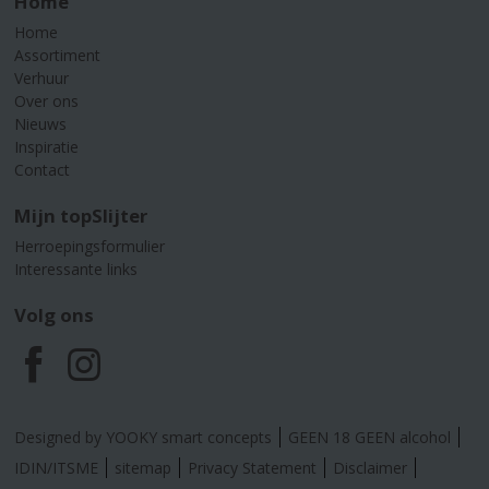
Home
Home
Assortiment
Verhuur
Over ons
Nieuws
Inspiratie
Contact
Mijn topSlijter
Herroepingsformulier
Interessante links
Volg ons
F
I
a
n
Designed by YOOKY smart concepts
GEEN 18 GEEN alcohol
c
s
IDIN/ITSME
sitemap
Privacy Statement
Disclaimer