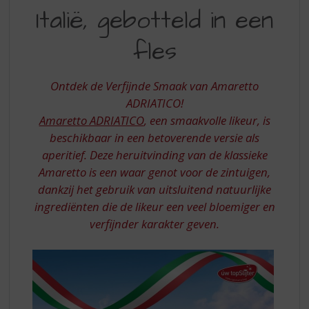
S
Italië, gebotteld in een
VAN
p
r
ZUID-
fles
i
ITALIË,
n
g
GEBOTTELD
Ontdek de Verfijnde Smaak van Amaretto
n
IN
ADRIATICO!
a
a
Amaretto ADRIATICO
, een smaakvolle likeur, is
EEN
r
beschikbaar in een betoverende versie als
FLES
d
aperitief. Deze heruitvinding van de klassieke
e
Amaretto is een waar genot voor de zintuigen,
n
dankzij het gebruik van uitsluitend natuurlijke
a
v
ingrediënten die de likeur een veel bloemiger en
i
verfijnder karakter geven.
g
a
t
i
e