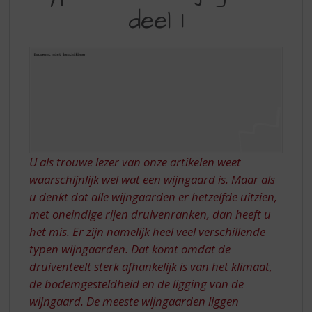
S
deel 1
WIJNGAARD,
p
r
DEEL
i
1
n
g
n
a
a
r
d
U als trouwe lezer van onze artikelen weet
e
n
waarschijnlijk wel wat een wijngaard is. Maar als
a
u denkt dat alle wijngaarden er hetzelfde uitzien,
v
met oneindige rijen druivenranken, dan heeft u
i
het mis. Er zijn namelijk heel veel verschillende
g
typen wijngaarden. Dat komt omdat de
a
druiventeelt sterk afhankelijk is van het klimaat,
t
i
de bodemgesteldheid en de ligging van de
e
wijngaard. De meeste wijngaarden liggen