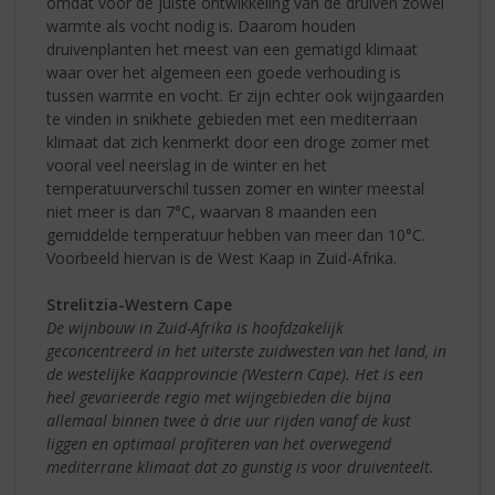
omdat voor de juiste ontwikkeling van de druiven zowel
warmte als vocht nodig is. Daarom houden
druivenplanten het meest van een gematigd klimaat
waar over het algemeen een goede verhouding is
tussen warmte en vocht. Er zijn echter ook wijngaarden
te vinden in snikhete gebieden met een mediterraan
klimaat dat zich kenmerkt door een droge zomer met
vooral veel neerslag in de winter en het
temperatuurverschil tussen zomer en winter meestal
niet meer is dan 7°C, waarvan 8 maanden een
gemiddelde temperatuur hebben van meer dan 10°C.
Voorbeeld hiervan is de West Kaap in Zuid-Afrika.
Strelitzia-Western Cape
De wijnbouw in Zuid-Afrika is hoofdzakelijk
geconcentreerd in het uiterste zuidwesten van het land, in
de westelijke Kaapprovincie (Western Cape). Het is een
heel gevarieerde regio met wijngebieden die bijna
allemaal binnen twee à drie uur rijden vanaf de kust
liggen en optimaal profiteren van het overwegend
mediterrane klimaat dat zo gunstig is voor druiventeelt.