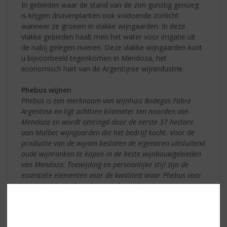
In gebieden waar de stand van de zon gunstig genoeg
is krijgen druivenplanten ook voldoende zonlicht
wanneer ze groeien in vlakke wijngaarden. In deze
vlakke gebieden haalt men het water voor irrigatie uit
de nabij gelegen rivieren. Deze vlakke wijngaarden kunt
u bijvoorbeeld tegenkomen in Mendoza, het
economisch hart van de Argentijnse wijnindustrie.
Phebus wijnen
Phebus is een merknaam van wijnhuis Bodegas Fabre
Argentina en ligt achttien kilometer ten noorden van
Mendoza en wordt omringd door de eerste 37 hectare
aan Malbec wijngaarden die het bedrijf kocht. Voor de
productie van de wijnen besloten de eigenaren uitsluitend
oude wijnranken te kopen in de beste wijnbouwgebieden
van Mendoza. Toewijding en persoonlijke stijl zijn de
essentiële elementen voor de kwaliteit waar Phebus voor
staat. Het bedrijf combineert de moderne manier van
wijn maken, het terroir van Mendoza en de “savoir faire”
uit Bordeaux voor het maken van wijnen met een unieke
persoonlijkheid. De wijnen van Phebus zijn zowel