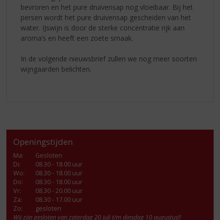
bevroren en het pure druivensap nog vloeibaar. Bij het
persen wordt het pure druivensap gescheiden van het
water. IJswijn is door de sterke concentratie rijk aan
aroma’s en heeft een zoete smaak.
In de volgende nieuwsbrief zullen we nog meer soorten
wijngaarden belichten.
Openingstijden
Ma
:
Gesloten
Di
:
08.30 - 18.00 uur
Wo
:
08.30 - 18.00 uur
Do
:
08.30 - 18.00 uur
Vr
:
08.30 - 20.00 uur
Za
:
08.30 - 17.00 uur
Zo:
gesloten
Wij zijn gesloten van zaterdag 20 juli t/m dinsdag 10 augustus!!