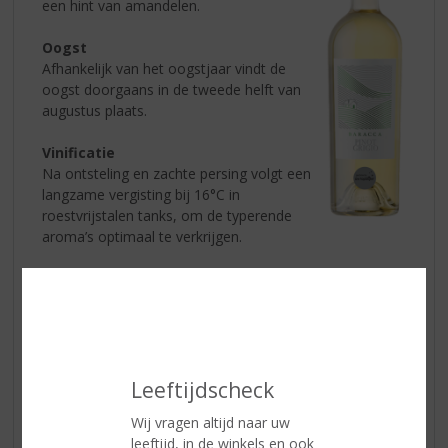
een hint van amandelen.
Oogst
Afhankelijk van het oogstjaar vindt de
oogst doorgaans in de tweede helft van
augustus plaats.
Vinificatie
Na ontsteling en zachte persing volgt een
langzame vergisting bij 16°C in
roestvrijstalen tanks, om de typerende
aroma’s optimaal te verkrijgen.
PROEFNOTITIE
Kleur:
strogeel van kleur met licht groene reflecties
Geur:
in de geur aroma’s van steenfruit, waaronder
nectarines, peer en een hint van amandelen
Smaak:
de smaak is fris en fruitig, met tonen van perzik
en citrusfruit
Leeftijdscheck
Wijn-spijs:
uitstekend als aperitief, of in combinatie met
Wij vragen altijd naar uw
salades, visgerechten en pasta’s met lichte sauzen
leeftijd, in de winkels en ook
Serveertemperatuur:
8°- 10°C