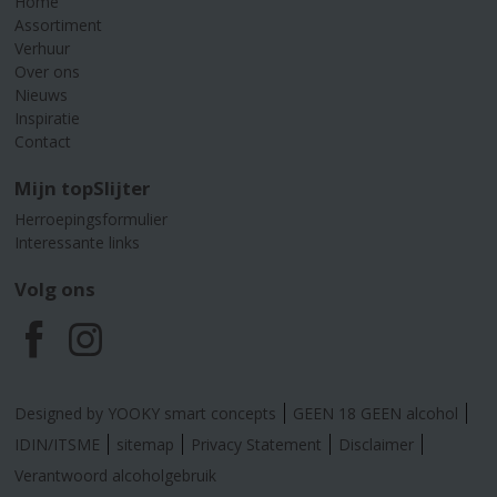
Home
Assortiment
Verhuur
Over ons
Nieuws
Inspiratie
Contact
Mijn topSlijter
Herroepingsformulier
Interessante links
Volg ons
F
I
a
n
Designed by YOOKY smart concepts
GEEN 18 GEEN alcohol
c
s
IDIN/ITSME
sitemap
Privacy Statement
Disclaimer
Verantwoord alcoholgebruik