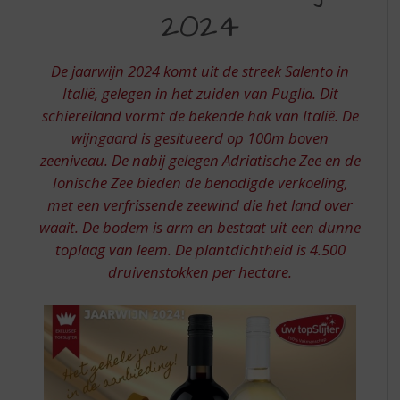
S
2024
p
r
i
De jaarwijn 2024 komt uit de streek Salento in
n
Italië, gelegen in het zuiden van Puglia. Dit
g
schiereiland vormt de bekende hak van Italië. De
n
a
wijngaard is gesitueerd op 100m boven
a
zeeniveau. De nabij gelegen Adriatische Zee en de
r
Ionische Zee bieden de benodigde verkoeling,
d
met een verfrissende zeewind die het land over
e
waait. De bodem is arm en bestaat uit een dunne
n
a
toplaag van leem. De plantdichtheid is 4.500
v
druivenstokken per hectare.
i
g
a
t
i
e