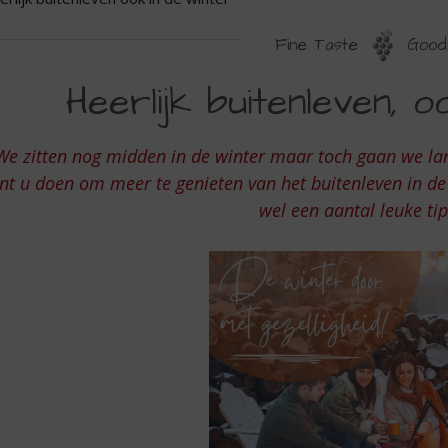
Fine Taste
Good 
EERLIJK
Heerlijk buitenleven, o
UITENLEVEN
OK
We zitten nog midden in de winter maar toch gaan we l
N
nt u doen om meer te genieten van het buitenleven in d
E
wel een aantal leuke ti
INTER