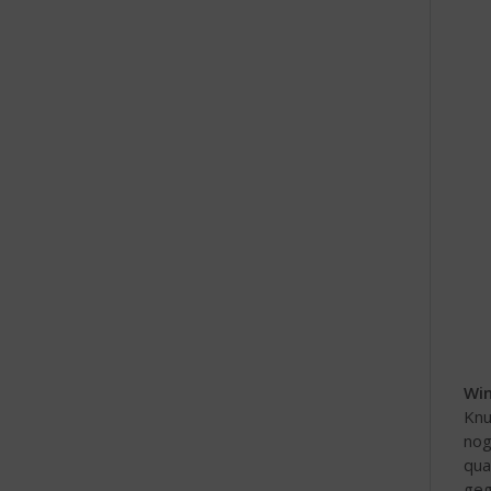
Wi
Knu
nog
qua
geg