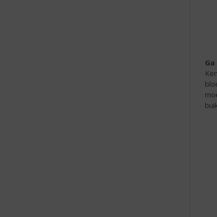
e
Ga 
Ken
blo
moe
buik