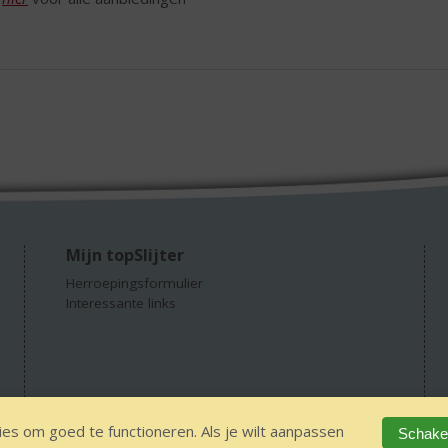
Mijn topSlijter
Herroepingsformulier
Interessante links
es om goed te functioneren. Als je wilt aanpassen
Schakel