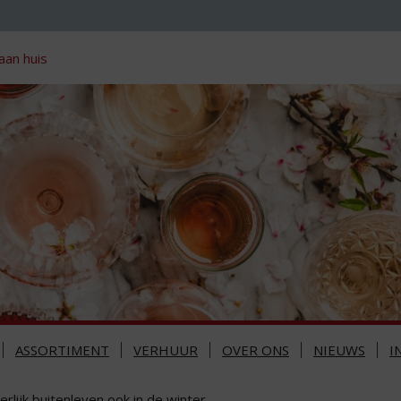
aan huis
ASSORTIMENT
VERHUUR
OVER ONS
NIEUWS
I
rlijk buitenleven ook in de winter