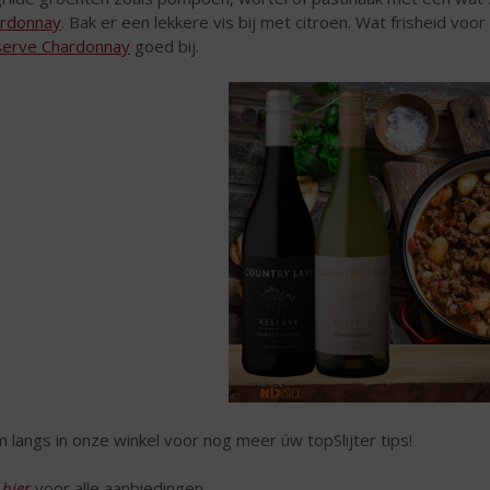
rdonnay
. Bak er een lekkere vis bij met citroen. Wat frisheid voor 
erve Chardonnay
goed bij.
 langs in onze winkel voor nog meer úw topSlijter tips!
k
hier
voor alle aanbiedingen