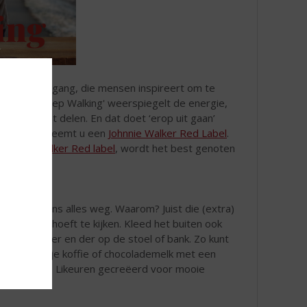
 van vooruitgang, die mensen inspireert om te
mpagne 'Keep Walking' weerspiegelt de energie,
tieve geest delen. En dat doet ‘erop uit gaan’
thuiskomst? Neemt u een
Johnnie Walker Red Label
.
Johnnie Walker Red label
, wordt het best genoten
en.
ari is ineens alles weg. Waarom? Juist die (extra)
 balkon op hoeft te kijken. Kleed het buiten ook
g kleedjes her en der op de stoel of bank. Zo kunt
er warm kopje koffie of chocolademelk met een
en-momentje. Likeuren gecreëerd voor mooie