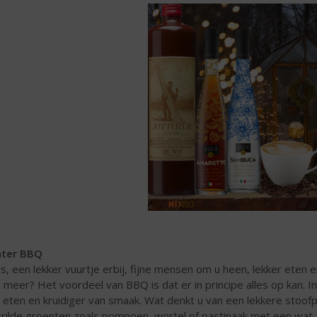
nter BBQ
s, een lekker vuurtje erbij, fijne mensen om u heen, lekker eten
 meer? Het voordeel van BBQ is dat er in principe alles op kan. 
 eten en kruidiger van smaak. Wat denkt u van een lekkere stoo
rilde groenten zoals pompoen, wortel of pastinaak met een wat z