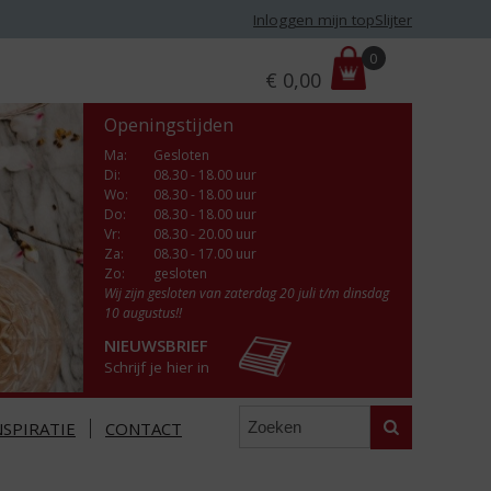
Inloggen mijn topSlijter
P
0
€
0,00
r
i
Openingstijden
j
s
Ma
:
Gesloten
Di
:
08.30 - 18.00 uur
:
Wo
:
08.30 - 18.00 uur
Do
:
08.30 - 18.00 uur
Vr
:
08.30 - 20.00 uur
Za
:
08.30 - 17.00 uur
Zo:
gesloten
Wij zijn gesloten van zaterdag 20 juli t/m dinsdag
10 augustus!!
NIEUWSBRIEF
Schrijf je hier in
Zoeken
NSPIRATIE
CONTACT