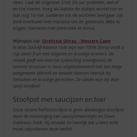
vlees. Laat dit ongeveer 2 tot 2½ uur pruttelen, wel af
en toe roeren. Voeg als laatste de stukjes wortel toe en
laat nog 10 min. sudderen tot de wortelen beetgaar zijn.
Bind eventueel met maïzena om de gewenste dikte te
krijgen. Garneren met peterselie en bosui.
Wijnspijs-tip:
Strelitzia Shiraz - Western Cape
In deze Zuid-Afrikaanse rode wijn van 100% Shiraz vindt u
rijp zwart fruit met elegante en kruidige aroma's. De
smaak geeft een heerlijk zijdeachtig mondgevoel, de
tannine structuur is mooi uitgebalanceerd met een lange
aangename afdronk en smaakt daarom heerlijk bij
lamsvlees en kruidige gerechten. De ideale wijn bij deze
spicy stoofpot!
Stoofpot met saucijzen en bier
Deze stoere herfststoofpot is geen alledaagse stoofpot
door de toevoeging van saucijzenworstjes en Davo
Darkness Dark. Hij smaakt zo heerlijk dat u hem echt
moet uitproberen deze herfst!