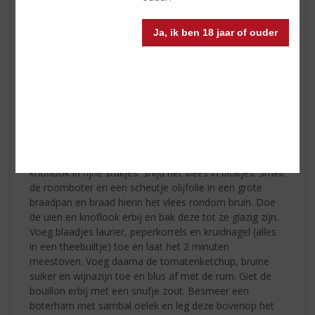
• 200 ml
Hampden Pure Jamaican Overproof Rum
• 300 ml runderbouillon
Ja, ik ben 18 jaar of ouder
• zout
• 1 snee brood
• 1 el sambal oelek
• 1 el maïzena
• takje peterselie
• bosuitje
Zo maakt u het:
Snijd de uien en wortelen in grove stukken en de
knoflook in fijne stukjes. Snijd het vlees in blokjes. Smelt
de roomboter en een scheutje olijfolie in een grote
braadpan en braad hierin het vlees rondom bruin. Doe
de uien en knoflook erbij en bak deze tot ze glazig zijn.
Voeg blaadjes laurier, peperkorrels en kruidnagel (alles
in een theebuiltje) toe en laat het 2 minuten
meestoven. Voeg daarna de tomatenketchup, bruine
suiker en wijnazijn toe en blus af met de rum. Giet de
bouillon erbij met een snufje zout. Besmeer een
boterham met sambal oelek en leg deze bovenop het