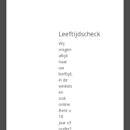
Leeftijdscheck
Wij
vragen
Ingrediënten:
altijd
• 1,5 kg lamsschouder
naar
• 2 grote uien
uw
• 4 wortelen
leeftijd,
• 3 teentjes knoflook
in de
• 50 gr roomboter
winkels
• olijfolie
en
• 3 blaadjes laurier
ook
• 12 peperkorrels
online.
• 2 kruidnagels
Bent u
• 2 el tomatenketchup
18
• 1 el bruine suiker
jaar of
• 1 el rode wijnazijn
ouder?