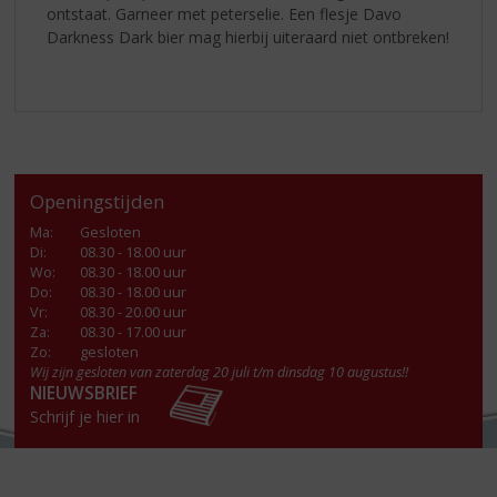
ontstaat. Garneer met peterselie. Een flesje Davo
Darkness Dark bier mag hierbij uiteraard niet ontbreken!
Openingstijden
Ma
:
Gesloten
Di
:
08.30 - 18.00 uur
Wo
:
08.30 - 18.00 uur
Do
:
08.30 - 18.00 uur
Vr
:
08.30 - 20.00 uur
Za
:
08.30 - 17.00 uur
Zo:
gesloten
Wij zijn gesloten van zaterdag 20 juli t/m dinsdag 10 augustus!!
NIEUWSBRIEF
Schrijf je hier in