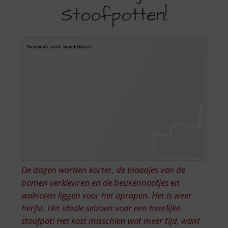
S
Stoofpotten!
WEER
p
r
TIJD
i
VOOR…
n
g
STOOFPOTTEN!
n
a
a
r
d
e
n
a
v
i
De dagen worden korter, de blaadjes van de
g
bomen verkleuren en de beukennootjes en
a
t
walnoten liggen voor het oprapen. Het is weer
i
herfst. Het ideale seizoen voor een heerlijke
e
stoofpot! Het kost misschien wat meer tijd, want