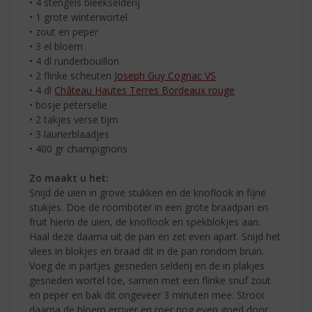
• 4 stengels bleekselderij
• 1 grote winterwortel
• zout en peper
• 3 el bloem
• 4 dl runderbouillon
• 2 flinke scheuten
Joseph Guy Cognac VS
• 4 dl
Château Hautes Terres Bordeaux rouge
• bosje peterselie
• 2 takjes verse tijm
• 3 laurierblaadjes
• 400 gr champignons
Zo maakt u het:
Snijd de uien in grove stukken en de knoflook in fijne
stukjes. Doe de roomboter in een grote braadpan en
fruit hierin de uien, de knoflook en spekblokjes aan.
Haal deze daarna uit de pan en zet even apart. Snijd het
vlees in blokjes en braad dit in de pan rondom bruin.
Voeg de in partjes gesneden selderij en de in plakjes
gesneden wortel toe, samen met een flinke snuf zout
en peper en bak dit ongeveer 3 minuten mee. Strooi
daarna de bloem erover en roer nog even goed door.