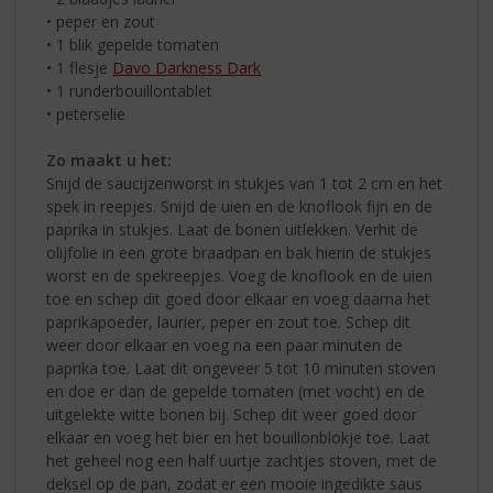
• peper en zout
• 1 blik gepelde tomaten
• 1 flesje
Davo Darkness Dark
• 1 runderbouillontablet
• peterselie
Zo maakt u het:
Snijd de saucijzenworst in stukjes van 1 tot 2 cm en het
spek in reepjes. Snijd de uien en de knoflook fijn en de
paprika in stukjes. Laat de bonen uitlekken. Verhit de
olijfolie in een grote braadpan en bak hierin de stukjes
worst en de spekreepjes. Voeg de knoflook en de uien
toe en schep dit goed door elkaar en voeg daarna het
paprikapoeder, laurier, peper en zout toe. Schep dit
weer door elkaar en voeg na een paar minuten de
paprika toe. Laat dit ongeveer 5 tot 10 minuten stoven
en doe er dan de gepelde tomaten (met vocht) en de
uitgelekte witte bonen bij. Schep dit weer goed door
elkaar en voeg het bier en het bouillonblokje toe. Laat
het geheel nog een half uurtje zachtjes stoven, met de
deksel op de pan, zodat er een mooie ingedikte saus