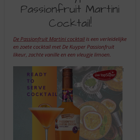
S
Passionfruit Martini
PASSIONFRUIT
p
r
MARTINI
Cocktail!
i
COCKTAIL
n
g
De Passionfruit Martini cocktail
is een verleidelijke
n
en zoete cocktail met De Kuyper Passionfruit
a
a
likeur, zachte vanille en een vleugje limoen.
r
d
t
e
n
a
v
i
g
a
t
i
e