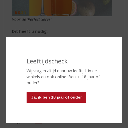
Voor de ‘Perfect Serve’
Dit heeft u nodig:
1 Fles De Kuyper Passionfruit Martini Cocktail
Martiniglas
IJsblokjes
Leeftijdscheck
Barmaatje
Shaker
Wij vragen altijd naar uw leeftijd, in de
winkels en ook online. Bent u 18 jaar of
Vul de shaker met de ijsblokjes. Doe 125 ml
De Kuyper
ouder?
Passionfruit Martini Cocktail
in het barmaatje. Voeg het
toe aan de shaker. Even schudden en schenk het in een
martiniglas. Garneer met een halve passievrucht. Of
Ja, ik ben 18 jaar of ouder
schenk direct uit de gekoelde fles en geniet!
Benieuwd naar meer Ready to Serve Cocktails' van De
Kuyper? Klik
hier
!