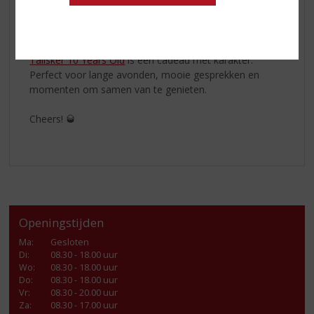
aroma’s vrij te laten komen.
Of je nu een ervaren whiskydrinker bent of iemand wilt
verrassen met een bijzondere fles voor Vaderdag,
Talisker 10 Years Old
is een cadeau met karakter.
Perfect voor lange avonden, mooie gesprekken en
momenten om samen van te genieten.
Cheers! 🥃
Openingstijden
Ma
:
Gesloten
Di
:
08.30 - 18.00 uur
Wo
:
08.30 - 18.00 uur
Do
:
08.30 - 18.00 uur
Vr
:
08.30 - 20.00 uur
Za
:
08.30 - 17.00 uur