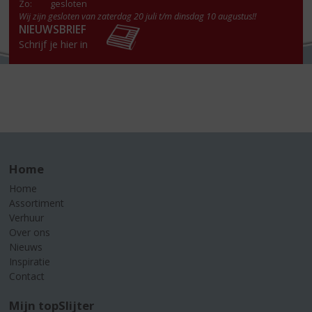
Zo:
gesloten
Wij zijn gesloten van zaterdag 20 juli t/m dinsdag 10 augustus!!
NIEUWSBRIEF
Schrijf je hier in
Home
Home
Assortiment
Verhuur
Over ons
Nieuws
Inspiratie
Contact
Mijn topSlijter