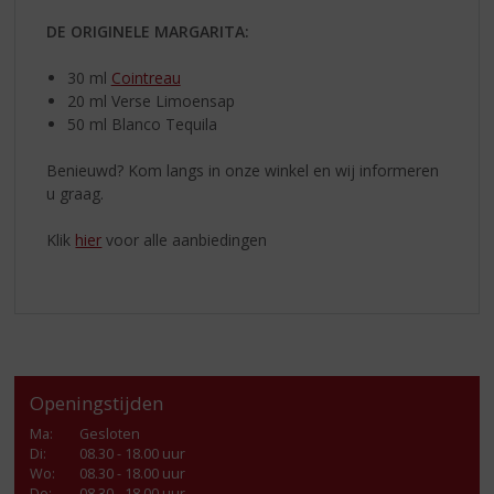
DE ORIGINELE MARGARITA:
30 ml
Cointreau
20 ml Verse Limoensap
50 ml Blanco Tequila
Benieuwd? Kom langs in onze winkel en wij informeren
u graag.
Klik
hier
voor alle aanbiedingen
Openingstijden
Ma
:
Gesloten
Di
:
08.30 - 18.00 uur
Wo
:
08.30 - 18.00 uur
Do
:
08.30 - 18.00 uur