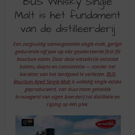
BUS Whisky Single
S
WHISKY
p
Malt is het fundament
SINGLE
r
i
MALT
van de distilleerderij
n
IS
g
n
HET
Een zorgvuldig samengestelde single malt, gerijpt
a
FUNDAMENT
gedurende vijf jaar op vier geselecteerde first fill
a
r
bourbon vaten. Door deze vatselectie ontstaat
VAN
d
balans, diepte en consistentie — zonder het
DE
e
karakter van het landgoed te verliezen.
BUS
n
DISTILLEERDERIJ
Bourbon Aged Single Malt
is volledig single estate
a
geproduceerd, van duurzaam geteelde
v
i
brouwgerst van eigen boerderij tot distillatie en
g
rijping op één plek.
a
t
i
e