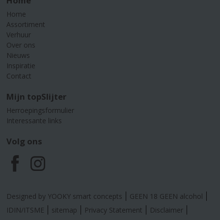
Home
Home
Assortiment
Verhuur
Over ons
Nieuws
Inspiratie
Contact
Mijn topSlijter
Herroepingsformulier
Interessante links
Volg ons
F
I
a
n
Designed by YOOKY smart concepts
GEEN 18 GEEN alcohol
c
s
IDIN/ITSME
sitemap
Privacy Statement
Disclaimer