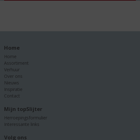
Home
Home
Assortiment
Verhuur
Over ons
Nieuws
Inspiratie
Contact
Mijn topSlijter
Herroepingsformulier
Interessante links
Volg ons