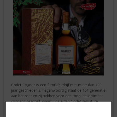
Godet Cognac is een familiebedrijf met meer dan 400
jaar geschiedenis. Tegenwoordig staat de 15
e
generatie
aan het roer en zij hebben voor een mooi assortiment
cognacs gezorgd, waarbij de eigen Godet signature
goed te herkennen is. Het smaakprofiel is namelijk
lichtvoetiger en floraler dan van de meeste cognacs! De