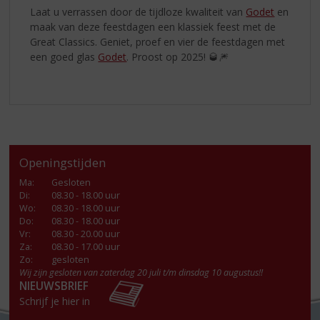
Laat u verrassen door de tijdloze kwaliteit van
Godet
en
maak van deze feestdagen een klassiek feest met de
Great Classics. Geniet, proef en vier de feestdagen met
een goed glas
Godet
. Proost op 2025! 🥃🎆
Openingstijden
Ma
:
Gesloten
Di
:
08.30 - 18.00 uur
Wo
:
08.30 - 18.00 uur
Do
:
08.30 - 18.00 uur
Vr
:
08.30 - 20.00 uur
Za
:
08.30 - 17.00 uur
Zo:
gesloten
Wij zijn gesloten van zaterdag 20 juli t/m dinsdag 10 augustus!!
NIEUWSBRIEF
Schrijf je hier in