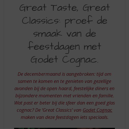
GREAT
S
Great Taste, Great
p
TASTE
r
Classics: proef de
GREAT
i
n
CLASSICS
smaak van de
g
PROEF
n
feestdagen met
a
DE
a
SMAAK
r
Godet Cognac.
d
VAN
e
DE
n
De decembermaand is aangebroken: tijd om
a
FEESTDAGEN
samen te komen en te genieten van gezellige
v
avonden bij de open haard, feestelijke diners en
MET
i
bijzondere momenten met vrienden en familie.
g
GODET
Wat past er beter bij die sfeer dan een goed glas
a
COGNAC
cognac? De ‘Great Classics’ van
Godet Cognac
t
i
maken van deze feestdagen iets speciaals.
e