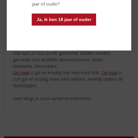
potentieel van dit exceptionele vulkanische terroir
jaar of ouder?
rondom Pézenas te bewijzen. En dat is gelukt. Het is de
ideale plek om kwaliteitswijnen te maken met een
Ja, ik ben 18 jaar of ouder
buitengewone concentratie.
De vulkanische ondergrond...
De vulkanische ondergrond komt heel goed tot zijn
recht in de rode en rosé wijn van Domaine de Nizas, die
ook wel Le Clos wordt genoemd. Beiden worden
gemaakt met dezelfde druivensoorten: Syrah,
Grenache, Mourvèdre.
De rode
is gul en kruidig met veel rood fruit.
De rosé
is
ook gul en kruidig maar heel verfijnd. Heerlijk tijdens de
feestdagen!
Kom langs in onze winkel en informeer.