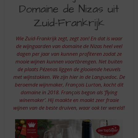
S
Domaine de Nizas uit
VAN
p
r
DOMAINE
Zuid-Frankrijk
i
DE
n
g
NIZAS
Wie Zuid-Frankrijk zegt, zegt zon! En dat is waar
n
UIT
de wijngaarden van domaine de Nizas heel veel
a
a
dagen per jaar van kunnen profiteren zodat ze
ZUID-
r
mooie wijnen kunnen voortbrengen. Net buiten
FRANKRIJK
d
de plaats Pézenas liggen de glooiende heuvels
e
met wijnstokken. We zijn hier in de Languedoc. De
n
beroemde wijnmaker, François Lurton, kocht dit
a
v
domaine in 2018. François begon als ‘flying
i
winemaker’. Hij maakte en maakt zeer fraaie
g
wijnen van de beste druiven, waar ook ter wereld!
a
t
i
e