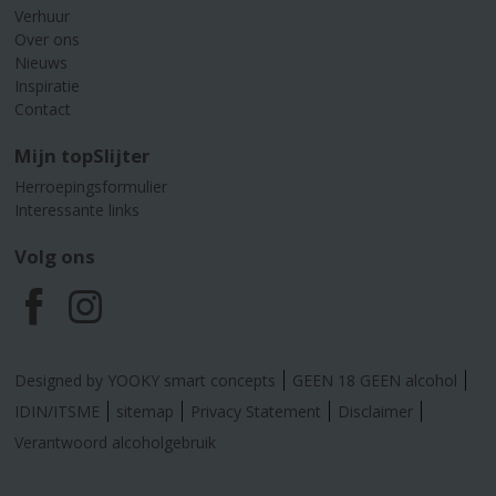
Verhuur
Over ons
Nieuws
Inspiratie
Contact
Mijn topSlijter
Herroepingsformulier
Interessante links
Volg ons
F
I
a
n
Designed by YOOKY smart concepts
GEEN 18 GEEN alcohol
c
s
IDIN/ITSME
sitemap
Privacy Statement
Disclaimer
Verantwoord alcoholgebruik
e
t