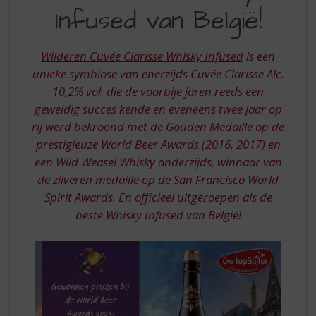
S
Infused van België!
INFUSED
p
r
VAN
i
Wilderen Cuvée Clarisse Whisky Infused
is een
BELGIE
n
unieke symbiose van enerzijds Cuvée Clarisse Alc.
g
-
10,2% vol. die de voorbije jaren reeds een
n
WILDEREN
a
geweldig succes kende en eveneens twee jaar op
a
CUVEE
rij werd bekroond met de Gouden Medaille op de
r
prestigieuze World Beer Awards (2016, 2017) en
CLARISSE
d
een Wild Weasel Whisky anderzijds, winnaar van
e
de zilveren medaille op de San Francisco World
n
a
Spirit Awards. En officieel uitgeroepen als de
v
beste Whisky Infused van België!
i
g
a
t
i
e