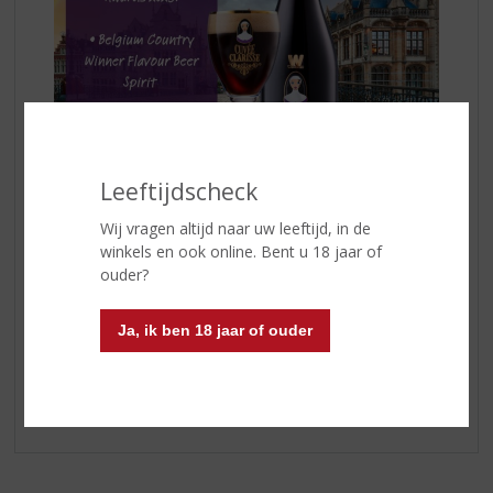
Leeftijdscheck
Wij vragen altijd naar uw leeftijd, in de
De
Wilderen Cuvée Clarisse Whisky Infused
is een
winkels en ook online. Bent u 18 jaar of
donker bier met subtiele aroma’s van bourbon, fruitige
ouder?
toetsen van vanille en zoethout. De aparte moutige en
volmondige afdronk zorgt voor een gezegend genot!
Ja, ik ben 18 jaar of ouder
Kom langs in onze winkel en probeer 'm uit.