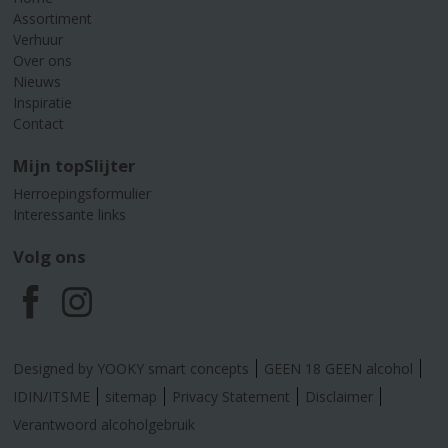
Assortiment
Verhuur
Over ons
Nieuws
Inspiratie
Contact
Mijn topSlijter
Herroepingsformulier
Interessante links
Volg ons
F
I
a
n
Designed by YOOKY smart concepts
GEEN 18 GEEN alcohol
c
s
IDIN/ITSME
sitemap
Privacy Statement
Disclaimer
Verantwoord alcoholgebruik