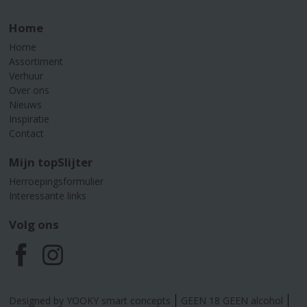
Home
Home
Assortiment
Verhuur
Over ons
Nieuws
Inspiratie
Contact
Mijn topSlijter
Herroepingsformulier
Interessante links
Volg ons
F
I
a
n
Designed by YOOKY smart concepts
GEEN 18 GEEN alcohol