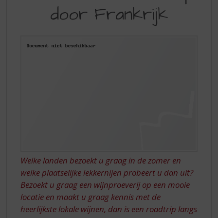
S
door Frankrijk
ROADTRIP
p
r
DOOR
i
FRANKRIJK
n
g
n
a
a
r
d
e
n
a
v
i
Welke landen bezoekt u graag in de zomer en
g
welke plaatselijke lekkernijen probeert u dan uit?
a
Bezoekt u graag een wijnproeverij op een mooie
t
i
locatie en maakt u graag kennis met de
e
heerlijkste lokale wijnen, dan is een roadtrip langs