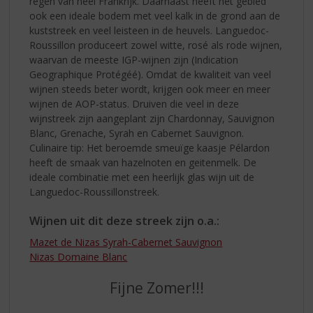
regen van heel Frankrijk. Daarnaast heeft het gebied
ook een ideale bodem met veel kalk in de grond aan de
kuststreek en veel leisteen in de heuvels. Languedoc-
Roussillon produceert zowel witte, rosé als rode wijnen,
waarvan de meeste IGP-wijnen zijn (Indication
Geographique Protégéé). Omdat de kwaliteit van veel
wijnen steeds beter wordt, krijgen ook meer en meer
wijnen de AOP-status. Druiven die veel in deze
wijnstreek zijn aangeplant zijn Chardonnay, Sauvignon
Blanc, Grenache, Syrah en Cabernet Sauvignon.
Culinaire tip: Het beroemde smeuïge kaasje Pélardon
heeft de smaak van hazelnoten en geitenmelk. De
ideale combinatie met een heerlijk glas wijn uit de
Languedoc-Roussillonstreek.
Wijnen uit dit deze streek zijn o.a.:
Mazet de Nizas Syrah-Cabernet Sauvignon
Nizas Domaine Blanc
Fijne Zomer!!!