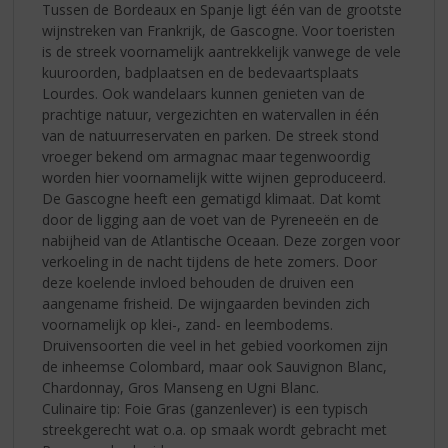
Tussen de Bordeaux en Spanje ligt één van de grootste
wijnstreken van Frankrijk, de Gascogne. Voor toeristen
is de streek voornamelijk aantrekkelijk vanwege de vele
kuuroorden, badplaatsen en de bedevaartsplaats
Lourdes. Ook wandelaars kunnen genieten van de
prachtige natuur, vergezichten en watervallen in één
van de natuurreservaten en parken. De streek stond
vroeger bekend om armagnac maar tegenwoordig
worden hier voornamelijk witte wijnen geproduceerd.
De Gascogne heeft een gematigd klimaat. Dat komt
door de ligging aan de voet van de Pyreneeën en de
nabijheid van de Atlantische Oceaan. Deze zorgen voor
verkoeling in de nacht tijdens de hete zomers. Door
deze koelende invloed behouden de druiven een
aangename frisheid. De wijngaarden bevinden zich
voornamelijk op klei-, zand- en leembodems.
Druivensoorten die veel in het gebied voorkomen zijn
de inheemse Colombard, maar ook Sauvignon Blanc,
Chardonnay, Gros Manseng en Ugni Blanc.
Culinaire tip: Foie Gras (ganzenlever) is een typisch
streekgerecht wat o.a. op smaak wordt gebracht met