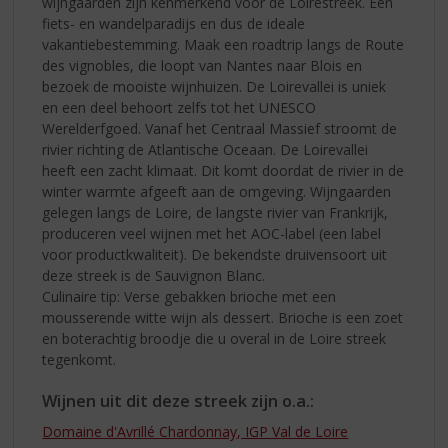
wijngaarden zijn kenmerkend voor de Loirestreek. Een
fiets- en wandelparadijs en dus de ideale
vakantiebestemming. Maak een roadtrip langs de Route
des vignobles, die loopt van Nantes naar Blois en
bezoek de mooiste wijnhuizen. De Loirevallei is uniek
en een deel behoort zelfs tot het UNESCO
Werelderfgoed. Vanaf het Centraal Massief stroomt de
rivier richting de Atlantische Oceaan. De Loirevallei
heeft een zacht klimaat. Dit komt doordat de rivier in de
winter warmte afgeeft aan de omgeving. Wijngaarden
gelegen langs de Loire, de langste rivier van Frankrijk,
produceren veel wijnen met het AOC-label (een label
voor productkwaliteit). De bekendste druivensoort uit
deze streek is de Sauvignon Blanc.
Culinaire tip: Verse gebakken brioche met een
mousserende witte wijn als dessert. Brioche is een zoet
en boterachtig broodje die u overal in de Loire streek
tegenkomt.
Wijnen uit dit deze streek zijn o.a.:
Domaine d'Avrillé Chardonnay, IGP Val de Loire