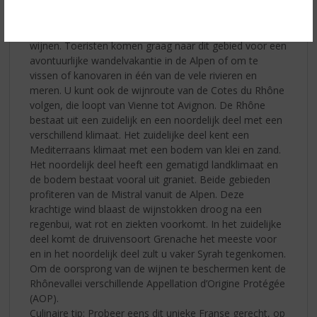
oevers van de Rhône (rivier) zijn ongeveer 200 km lang
en de wijngaarden, waarvan de meeste op de
linkeroever liggen, produceren voornamelijk rode
wijnen. Toeristen komen graag naar dit gebied voor een
avontuurlijke wandelvakantie in de Alpen of om te
vissen of kanovaren in één van de vele rivieren en
meren. U kunt ook de wijnroute van de Cotes du Rhône
volgen, die loopt van Vienne tot Avignon. De Rhône
bestaat uit een zuidelijk en een noordelijk deel met een
verschillend klimaat. Het zuidelijke deel kent een
Mediterraans klimaat met een bodem van klei en zand.
Het noordelijk deel heeft een gematigd landklimaat en
de bodem bestaat vooral uit graniet. Beide gebieden
profiteren van de Mistral vanuit de Alpen. Deze
krachtige wind blaast de wijnstokken droog na een
regenbui, wat rot en ziekten voorkomt. In het zuidelijke
deel komt de druivensoort Grenache het meeste voor
en in het noordelijk deel zult u vaker Syrah tegenkomen.
Om de oorsprong van de wijnen te beschermen kent de
Rhônevallei verschillende Appellation d’Origine Protégée
(AOP).
Culinaire tip: Probeer eens dit unieke Franse gerecht, op