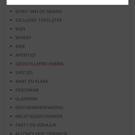
BIER VAN DE MAAND
SPIRIT VAN DE MAAND
EXCLUSIEF TOPSLIJTER
WIJN
WHISKY
BIER
APERITIEF
GEDISTILLEERD OVERIG
SHOTJES
KANT EN KLAAR
FRISDRANK
GLASWERK
GESCHENKVERPAKKING
(RELATIE)GESCHENKEN
PARTY EN VERHUUR
ALCOHOLVRIJE DRANKEN