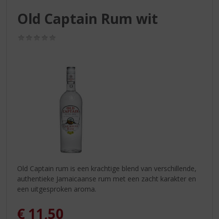
S
p
Old Captain Rum wit
r
i
(0,0
n
/
g
5)
n
a
a
r
d
e
n
a
v
i
g
Old Captain rum is een krachtige blend van verschillende,
a
authentieke Jamaicaanse rum met een zacht karakter en
t
een uitgesproken aroma.
i
e
€
11,50