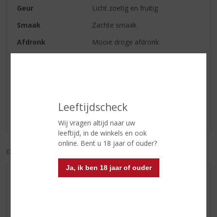
Geur
Licht zoetig en fruitig
Smaak
Zachte smaak
Afdronk
Mooie droge afdronk
Reviews
Schrijf een review
Leeftijdscheck
Er zijn nog geen reviews geplaatst voor dit product
Wij vragen altijd naar uw
leeftijd, in de winkels en ook
online. Bent u 18 jaar of ouder?
EXCL. BTW
INCL. BTW
Ja, ik ben 18 jaar of ouder
AANBIEDINGEN
WHISKY VAN DE MAAND
RUM VAN DE MAAND