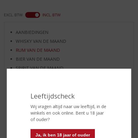
EXCL. BTW
INCL. BTW
AANBIEDINGEN
WHISKY VAN DE MAAND
RUM VAN DE MAAND
BIER VAN DE MAAND
SPIRIT VAN DE MAAND
EXCLUSIEF TOPSLIJTER
WIJN
Leeftijdscheck
WHISKY
BIER
Wij vragen altijd naar uw leeftijd, in de
APERITIEF
winkels en ook online. Bent u 18 jaar
of ouder?
GEDISTILLEERD OVERIG
SHOTJES
Ja, ik ben 18 jaar of ouder