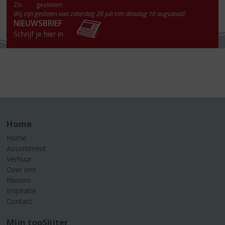
Zo:
gesloten
Wij zijn gesloten van zaterdag 20 juli t/m dinsdag 10 augustus!!
NIEUWSBRIEF
Schrijf je hier in
Home
Home
Assortiment
Verhuur
Over ons
Nieuws
Inspiratie
Contact
Mijn topSlijter