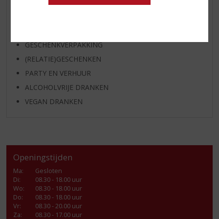
KANT EN KLAAR
FRISDRANK
GLASWERK
GESCHENKVERPAKKING
(RELATIE)GESCHENKEN
PARTY EN VERHUUR
ALCOHOLVRIJE DRANKEN
VEGAN DRANKEN
Openingstijden
Ma
:
Gesloten
Di
:
08.30 - 18.00 uur
Wo
:
08.30 - 18.00 uur
Do
:
08.30 - 18.00 uur
Vr
:
08.30 - 20.00 uur
Za
:
08.30 - 17.00 uur