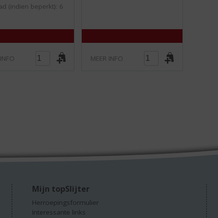
d (indien beperkt): 6
)
)
 INFO
MEER INFO
Mijn topSlijter
Herroepingsformulier
Interessante links