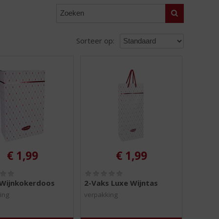
Zoeken
Sorteer op:
€
1,99
€
1,99
(
(
0
0
 Wijnkokerdoos
2-Vaks Luxe Wijntas
,
,
ing
verpakking
0
0
/
/
5
5