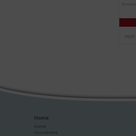
Voorraa
MEER
Home
Home
Assortiment