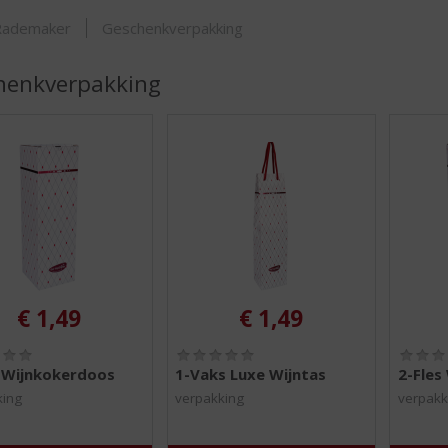
ORTIMENT
Rademaker
Geschenkverpakking
henkverpakking
€
1,49
€
1,49
(
(
0
0
s Wijnkokerdoos
1-Vaks Luxe Wijntas
2-Fles
,
,
king
verpakking
verpakk
0
0
/
/
5
5