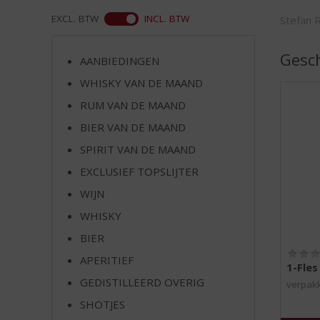
d
S
ASS
EXCL. BTW
INCL. BTW
Stefan 
p
r
Gesc
AANBIEDINGEN
i
n
WHISKY VAN DE MAAND
g
RUM VAN DE MAAND
n
BIER VAN DE MAAND
a
a
SPIRIT VAN DE MAAND
r
EXCLUSIEF TOPSLIJTER
d
e
WIJN
n
WHISKY
a
v
BIER
i
APERITIEF
1-Fle
g
GEDISTILLEERD OVERIG
a
verpak
t
SHOTJES
i