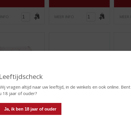
)
)
 INFO
MEER INFO
MEER 
Leeftijdscheck
Wij vragen altijd naar uw leeftijd, in de winkels en ook online. Bent
€
1,99
€
16,95
u 18 jaar of ouder?
(
(
0
0
oos
Dikke Vrienden
Gesch
Ja, ik ben 18 jaar of ouder
,
,
Geschenkverpakking
World 
0
0
/
/
Voorraad (indien beperkt): 0
5
5
)
)